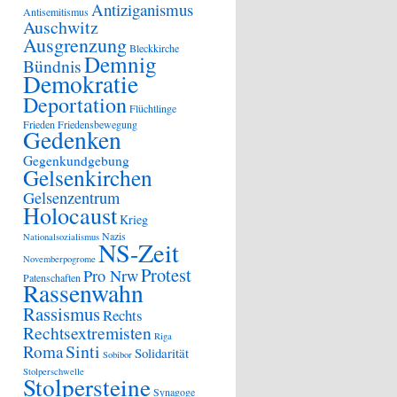
Antiziganismus
Antisemitismus
Auschwitz
Ausgrenzung
Bleckkirche
Demnig
Bündnis
Demokratie
Deportation
Flüchtlinge
Frieden
Friedensbewegung
Gedenken
Gegenkundgebung
Gelsenkirchen
Gelsenzentrum
Holocaust
Krieg
Nazis
Nationalsozialismus
NS-Zeit
Novemberpogrome
Protest
Pro Nrw
Patenschaften
Rassenwahn
Rassismus
Rechts
Rechtsextremisten
Riga
Sinti
Roma
Solidarität
Sobibor
Stolperschwelle
Stolpersteine
Synagoge