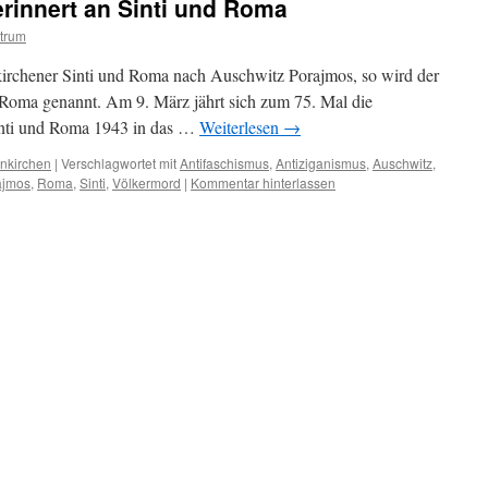
erinnert an Sinti und Roma
trum
kirchener Sinti und Roma nach Auschwitz Porajmos, so wird der
 Roma genannt. Am 9. März jährt sich zum 75. Mal die
inti und Roma 1943 in das …
Weiterlesen
→
enkirchen
|
Verschlagwortet mit
Antifaschismus
,
Antiziganismus
,
Auschwitz
,
ajmos
,
Roma
,
Sinti
,
Völkermord
|
Kommentar hinterlassen