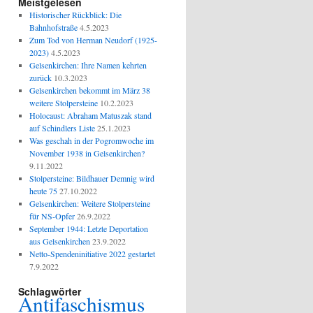
Meistgelesen
Historischer Rückblick: Die
Bahnhofstraße
4.5.2023
Zum Tod von Herman Neudorf (1925-
2023)
4.5.2023
Gelsenkirchen: Ihre Namen kehrten
zurück
10.3.2023
Gelsenkirchen bekommt im März 38
weitere Stolpersteine
10.2.2023
Holocaust: Abraham Matuszak stand
auf Schindlers Liste
25.1.2023
Was geschah in der Pogromwoche im
November 1938 in Gelsenkirchen?
9.11.2022
Stolpersteine: Bildhauer Demnig wird
heute 75
27.10.2022
Gelsenkirchen: Weitere Stolpersteine
für NS-Opfer
26.9.2022
September 1944: Letzte Deportation
aus Gelsenkirchen
23.9.2022
Netto-Spendeninitiative 2022 gestartet
7.9.2022
Schlagwörter
Antifaschismus