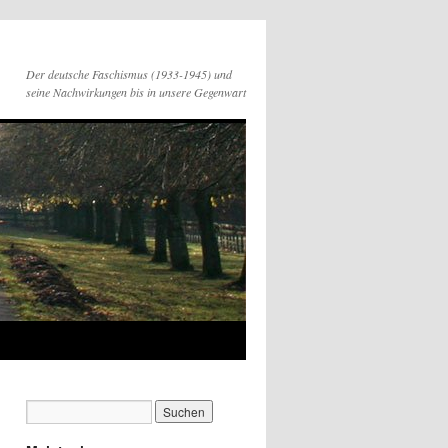
Der deutsche Faschismus (1933-1945) und
seine Nachwirkungen bis in unsere Gegenwart