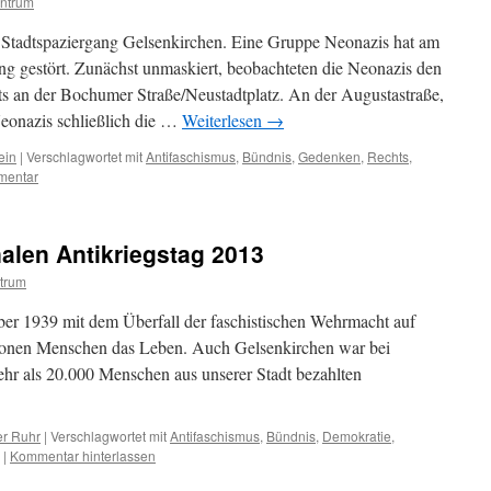
ntrum
en Stadtspaziergang Gelsenkirchen. Eine Gruppe Neonazis hat am
g gestört. Zunächst unmaskiert, beobachteten die Neonazis den
s an der Bochumer Straße/Neustadtplatz. An der Augustastraße,
eonazis schließlich die …
Weiterlesen
→
ein
|
Verschlagwortet mit
Antifaschismus
,
Bündnis
,
Gedenken
,
Rechts
,
mentar
nalen Antikriegstag 2013
trum
ber 1939 mit dem Überfall der faschistischen Wehrmacht auf
lionen Menschen das Leben. Auch Gelsenkirchen war bei
r als 20.000 Menschen aus unserer Stadt bezahlten
er Ruhr
|
Verschlagwortet mit
Antifaschismus
,
Bündnis
,
Demokratie
,
|
Kommentar hinterlassen