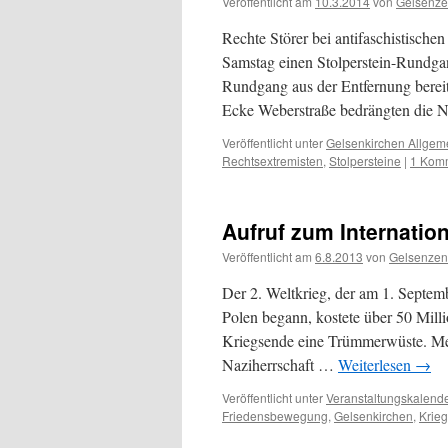
Veröffentlicht am
10.3.2014
von
Gelsenze
Rechte Störer bei antifaschistisch
Samstag einen Stolperstein-Rundgan
Rundgang aus der Entfernung bereit
Ecke Weberstraße bedrängten die N
Veröffentlicht unter
Gelsenkirchen Allgem
Rechtsextremisten
,
Stolpersteine
|
1 Kom
Aufruf zum Internatio
Veröffentlicht am
6.8.2013
von
Gelsenzen
Der 2. Weltkrieg, der am 1. Septem
Polen begann, kostete über 50 Mil
Kriegsende eine Trümmerwüste. Meh
Naziherrschaft …
Weiterlesen
→
Veröffentlicht unter
Veranstaltungskalend
Friedensbewegung
,
Gelsenkirchen
,
Krieg