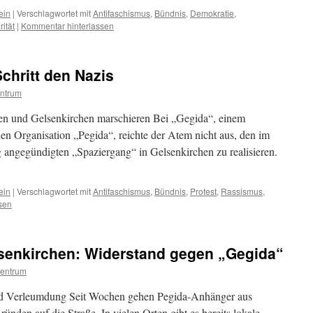
ein
|
Verschlagwortet mit
Antifaschismus
,
Bündnis
,
Demokratie
,
rität
|
Kommentar hinterlassen
chritt den Nazis
ntrum
sen und Gelsenkirchen marschieren Bei „Gegida“, einem
hen Organisation „Pegida“, reichte der Atem nicht aus, den im
 angegündigten „Spaziergang“ in Gelsenkirchen zu realisieren.
ein
|
Verschlagwortet mit
Antifaschismus
,
Bündnis
,
Protest
,
Rassismus
,
sen
lsenkirchen: Widerstand gegen „Gegida“
entrum
und Verleumdung Seit Wochen gehen Pegida-Anhänger aus
ründen auf die Straße. In vielen Orten gibt es bereits lokale