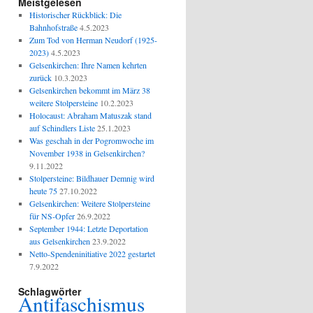
Meistgelesen
Historischer Rückblick: Die
Bahnhofstraße
4.5.2023
Zum Tod von Herman Neudorf (1925-
2023)
4.5.2023
Gelsenkirchen: Ihre Namen kehrten
zurück
10.3.2023
Gelsenkirchen bekommt im März 38
weitere Stolpersteine
10.2.2023
Holocaust: Abraham Matuszak stand
auf Schindlers Liste
25.1.2023
Was geschah in der Pogromwoche im
November 1938 in Gelsenkirchen?
9.11.2022
Stolpersteine: Bildhauer Demnig wird
heute 75
27.10.2022
Gelsenkirchen: Weitere Stolpersteine
für NS-Opfer
26.9.2022
September 1944: Letzte Deportation
aus Gelsenkirchen
23.9.2022
Netto-Spendeninitiative 2022 gestartet
7.9.2022
Schlagwörter
Antifaschismus