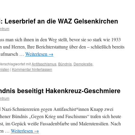
: Leserbrief an die WAZ Gelsenkirchen
ntrum
ss man sich ihnen in den Weg stellt, bevor sie so stark wie 1933
nd Herren, Ihre Berichterstattung über den – schließlich bereits
 Aufmarsch …
Weiterlesen
→
Verschlagwortet mit
Antifaschismus
,
Bündnis
,
Demokratie
,
misten
|
Kommentar hinterlassen
ündnis beseitigt Hakenkreuz-Geschmiere
ntrum
nd Nazi-Schmierereien gegen Antifaschist*innen Knapp zwei
ener Bündnis „Gegen Krieg und Faschismus“ trafen sich heute
st, im Gepäck weiße Fassadenbfarbe und Malerutensilien. Nach
chen …
Weiterlesen
→