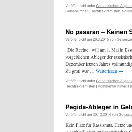
Veröffentlicht unter
Gelsenkirchen Allgem
Gelsenkirchen
,
Rechtsextremisten
,
Solida
No pasaran – Keinen S
Veröffentlicht am
26.3.2015
von
Gelsenze
„Die Rechte“ will am 1. Mai in Es
vorgeblichen Ableger der rassistisc
Dezember letzten Jahres vollmundig
Zu groß war …
Weiterlesen
→
Veröffentlicht unter
Gelsenkirchen Allgem
Rechtsextremisten
|
Kommentar hinterlas
Pegida-Ableger in Ge
Veröffentlicht am
20.12.2014
von
Gelsenz
Kein Platz für Rassismus, Hetze 
islamfeindlichen und rassistischen G