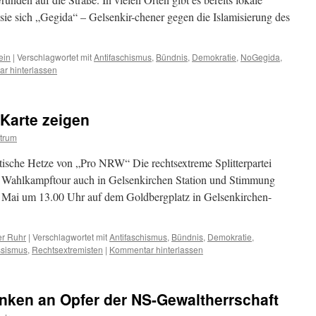
ie sich „Gegida“ – Gelsenkir-chener gegen die Islamisierung des
ein
|
Verschlagwortet mit
Antifaschismus
,
Bündnis
,
Demokratie
,
NoGegida
,
r hinterlassen
Karte zeigen
trum
tische Hetze von „Pro NRW“ Die rechtsextreme Splitterpartei
Wahlkampftour auch in Gelsenkirchen Station und Stimmung
 Mai um 13.00 Uhr auf dem Goldbergplatz in Gelsenkirchen-
er Ruhr
|
Verschlagwortet mit
Antifaschismus
,
Bündnis
,
Demokratie
,
sismus
,
Rechtsextremisten
|
Kommentar hinterlassen
nken an Opfer der NS-Gewaltherrschaft