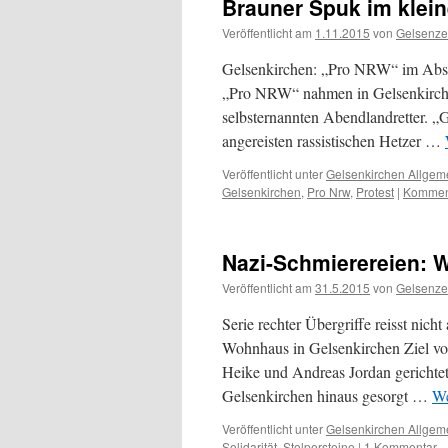
Brauner Spuk im klein
Veröffentlicht am
1.11.2015
von
Gelsenze
Gelsenkirchen: „Pro NRW“ im Absei
„Pro NRW“ nahmen in Gelsenkirchen
selbsternannten Abendlandretter. „G
angereisten rassistischen Hetzer …
Veröffentlicht unter
Gelsenkirchen Allgem
Gelsenkirchen
,
Pro Nrw
,
Protest
|
Komment
Nazi-Schmierereien: W
Veröffentlicht am
31.5.2015
von
Gelsenze
Serie rechter Übergriffe reisst ni
Wohnhaus in Gelsenkirchen Ziel vo
Heike und Andreas Jordan gerichte
Gelsenkirchen hinaus gesorgt …
We
Veröffentlicht unter
Gelsenkirchen Allgem
Solidarität
,
Stolpersteine
|
1 Kommentar