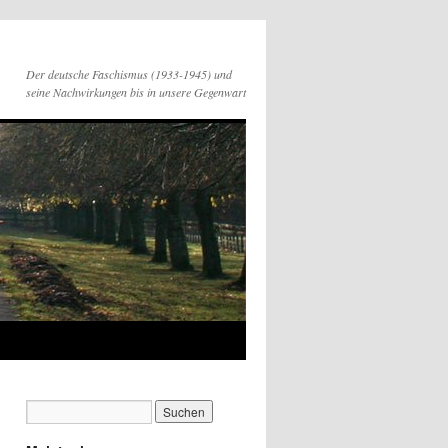
Der deutsche Faschismus (1933-1945) und
seine Nachwirkungen bis in unsere Gegenwart