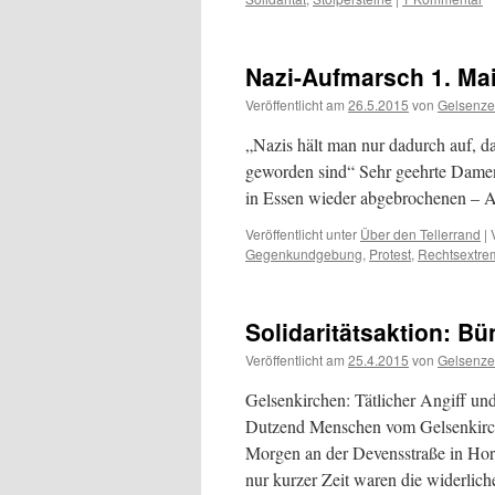
Nazi-Aufmarsch 1. Mai
Veröffentlicht am
26.5.2015
von
Gelsenze
„Nazis hält man nur dadurch auf, da
geworden sind“ Sehr geehrte Damen u
in Essen wieder abgebrochenen –
Veröffentlicht unter
Über den Tellerrand
|
Gegenkundgebung
,
Protest
,
Rechtsextre
Solidaritätsaktion: B
Veröffentlicht am
25.4.2015
von
Gelsenze
Gelsenkirchen: Tätlicher Angiff u
Dutzend Menschen vom Gelsenkirch
Morgen an der Devensstraße in Hor
nur kurzer Zeit waren die widerli