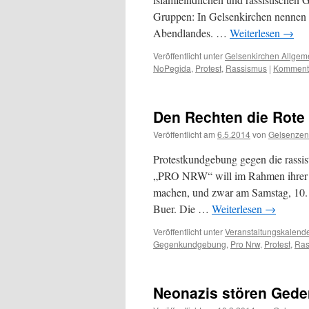
Gruppen: In Gelsenkirchen nennen s
Abendlandes. …
Weiterlesen
→
Veröffentlicht unter
Gelsenkirchen Allgem
NoPegida
,
Protest
,
Rassismus
|
Kommenta
Den Rechten die Rote 
Veröffentlicht am
6.5.2014
von
Gelsenzen
Protestkundgebung gegen die rassis
„PRO NRW“ will im Rahmen ihrer 
machen, und zwar am Samstag, 10.
Buer. Die …
Weiterlesen
→
Veröffentlicht unter
Veranstaltungskalend
Gegenkundgebung
,
Pro Nrw
,
Protest
,
Ras
Neonazis stören Gede