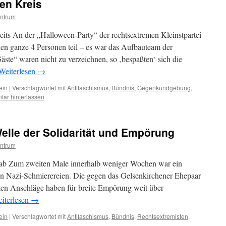
en Kreis
ntrum
ts An der „Halloween-Party“ der rechtsextremen Kleinstpartei
 ganze 4 Personen teil – es war das Aufbauteam der
äste“ waren nicht zu verzeichnen, so ‚bespaßten‘ sich die
Weiterlesen
→
ein
|
Verschlagwortet mit
Antifaschismus
,
Bündnis
,
Gegenkundgebung
,
ar hinterlassen
elle der Solidarität und Empörung
ntrum
cht ab Zum zweiten Male innerhalb weniger Wochen war ein
n Nazi-Schmierereien. Die gegen das Gelsenkirchener Ehepaar
ten Anschläge haben für breite Empörung weit über
iterlesen
→
ein
|
Verschlagwortet mit
Antifaschismus
,
Bündnis
,
Rechtsextremisten
,