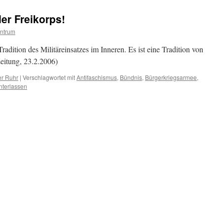
er Freikorps!
ntrum
radition des Militäreinsatzes im Inneren. Es ist eine Tradition von
eitung, 23.2.2006)
er Ruhr
|
Verschlagwortet mit
Antifaschismus
,
Bündnis
,
Bürgerkriegsarmee
,
nterlassen