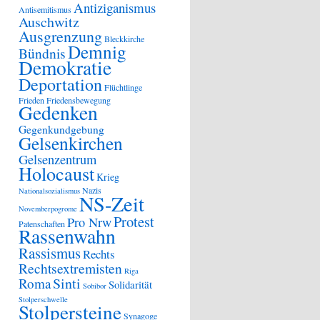
Antiziganismus
Antisemitismus
Auschwitz
Ausgrenzung
Bleckkirche
Demnig
Bündnis
Demokratie
Deportation
Flüchtlinge
Frieden
Friedensbewegung
Gedenken
Gegenkundgebung
Gelsenkirchen
Gelsenzentrum
Holocaust
Krieg
Nazis
Nationalsozialismus
NS-Zeit
Novemberpogrome
Protest
Pro Nrw
Patenschaften
Rassenwahn
Rassismus
Rechts
Rechtsextremisten
Riga
Sinti
Roma
Solidarität
Sobibor
Stolperschwelle
Stolpersteine
Synagoge