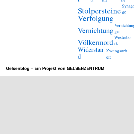
or
lle
Synag
Stolpersteine
ge
Verfolgung
Vernichtun
Vernichtung
ger
Westerbo
Völkermord
rk
Widerstan
Zwangsarb
d
eit
Gelsenblog – Ein Projekt von GELSENZENTRUM