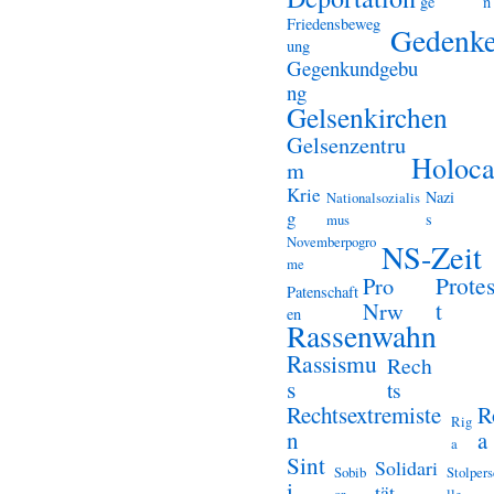
ge
n
Friedensbeweg
Gedenk
ung
Gegenkundgebu
ng
Gelsenkirchen
Gelsenzentru
Holoca
m
Krie
Nazi
Nationalsozialis
g
s
mus
Novemberpogro
NS-Zeit
me
Prote
Pro
Patenschaft
t
Nrw
en
Rassenwahn
Rassismu
Rech
s
ts
Rechtsextremiste
R
Rig
n
a
a
Sint
Solidari
Sobib
Stolper
i
tät