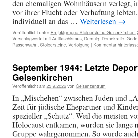
den ehemaligen Wohnhäusern verlegt, 
vor ihrer Flucht oder Verhaftung lebten
individuell an das …
Weiterlesen
→
Veröffentlicht unter
Projektgruppe Stolpersteine Gelsenkirchen
,
Verschlagwortet mit
Antifaschismus
,
Demnig
,
Demokratie
,
Gede
Rassenwahn
,
Stolpersteine
,
Verfolgung
|
Kommentar hinterlass
September 1944: Letzte Depor
Gelsenkirchen
Veröffentlicht am
23.9.2022
von
Gelsenzentrum
In „Mischehen“ zwischen Juden und „Ar
Zeit für jüdische Ehepartner und Kinder
spezieller „Schutz“. Weil die meisten v
Holocaust entkamen, wurden sie lange ni
Gruppe wahrgenommen. So wurde auc