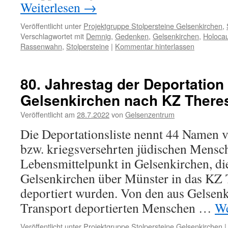
Weiterlesen
→
Veröffentlicht unter
Projektgruppe Stolpersteine Gelsenkirchen
,
Verschlagwortet mit
Demnig
,
Gedenken
,
Gelsenkirchen
,
Holocau
Rassenwahn
,
Stolpersteine
|
Kommentar hinterlassen
80. Jahrestag der Deportation
Gelsenkirchen nach KZ Theres
Veröffentlicht am
28.7.2022
von
Gelsenzentrum
Die Deportationsliste nennt 44 Namen 
bzw. kriegsversehrten jüdischen Mensc
Lebensmittelpunkt in Gelsenkirchen, di
Gelsenkirchen über Münster in das KZ 
deportiert wurden. Von den aus Gelsen
Transport deportierten Menschen …
We
Veröffentlicht unter
Projektgruppe Stolpersteine Gelsenkirchen
|