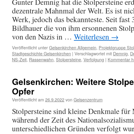
Gunter Demnig hat die Stolpersteine erd
dezentrale Mahnmal der Welt. Es ist nich
Werk, jedoch das bekannteste. Seit fast 
Bildhauer die von ihm ersonnenen Stolp
von den Nazis in …
Weiterlesen
→
Veröffentlicht unter
Gelsenkirchen Allgemein
,
Projektgruppe Sto
Stadtgeschichte Gelsenkirchen
|
Verschlagwortet mit
Demnig
,
D
NS-Zeit
,
Rassenwahn
,
Stolpersteine
,
Verfolgung
|
Kommentar hi
Gelsenkirchen: Weitere Stolpe
Opfer
Veröffentlicht am
26.9.2022
von
Gelsenzentrum
Stolpersteine sind kleine Denkmale für
während der Zeit des Nationalsozialism
unterschiedlichen Gründen verfolgt wur