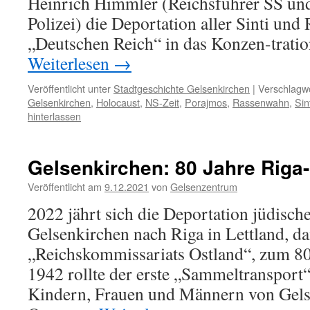
Heinrich Himmler (Reichsführer SS un
Polizei) die Deportation aller Sinti un
„Deutschen Reich“ in das Konzen-trati
Weiterlesen
→
Veröffentlicht unter
Stadtgeschichte Gelsenkirchen
|
Verschlagwo
Gelsenkirchen
,
Holocaust
,
NS-Zeit
,
Porajmos
,
Rassenwahn
,
Sin
hinterlassen
Gelsenkirchen: 80 Jahre Riga
Veröffentlicht am
9.12.2021
von
Gelsenzentrum
2022 jährt sich die Deportation jüdisc
Gelsenkirchen nach Riga in Lettland, da
„Reichskommissariats Ostland“, zum 80
1942 rollte der erste „Sammeltransport“
Kindern, Frauen und Männern von Gels