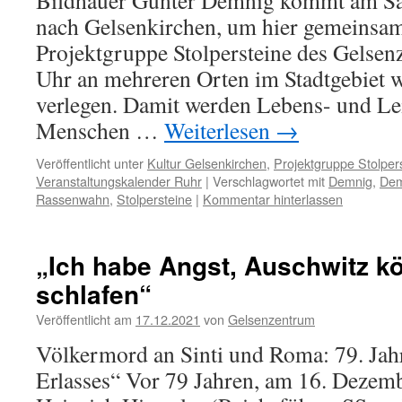
Bildhauer Gunter Demnig kommt am Sa
nach Gelsenkirchen, um hier gemeinsam
Projektgruppe Stolpersteine des Gelsen
Uhr an mehreren Orten im Stadtgebiet we
verlegen. Damit werden Lebens- und L
Menschen …
Weiterlesen
→
Veröffentlicht unter
Kultur Gelsenkirchen
,
Projektgruppe Stolper
Veranstaltungskalender Ruhr
|
Verschlagwortet mit
Demnig
,
Dem
Rassenwahn
,
Stolpersteine
|
Kommentar hinterlassen
„Ich habe Angst, Auschwitz k
schlafen“
Veröffentlicht am
17.12.2021
von
Gelsenzentrum
Völkermord an Sinti und Roma: 79. Jah
Erlasses“ Vor 79 Jahren, am 16. Dezem