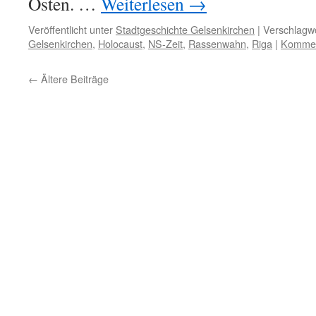
Osten. …
Weiterlesen
→
Veröffentlicht unter
Stadtgeschichte Gelsenkirchen
|
Verschlagwo
Gelsenkirchen
,
Holocaust
,
NS-Zeit
,
Rassenwahn
,
Riga
|
Komment
←
Ältere Beiträge