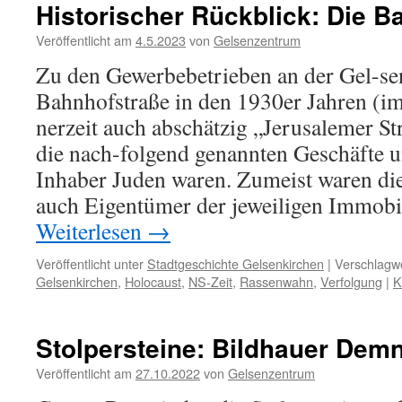
Historischer Rückblick: Die B
Veröffentlicht am
4.5.2023
von
Gelsenzentrum
Zu den Gewerbebetrieben an der Gel-se
Bahnhofstraße in den 1930er Jahren (i
nerzeit auch abschätzig „Jerusalemer St
die nach-folgend genannten Geschäfte u
Inhaber Juden waren. Zumeist waren die
auch Eigentümer der jeweiligen Immobi
Weiterlesen
→
Veröffentlicht unter
Stadtgeschichte Gelsenkirchen
|
Verschlagwo
Gelsenkirchen
,
Holocaust
,
NS-Zeit
,
Rassenwahn
,
Verfolgung
|
K
Stolpersteine: Bildhauer Demn
Veröffentlicht am
27.10.2022
von
Gelsenzentrum