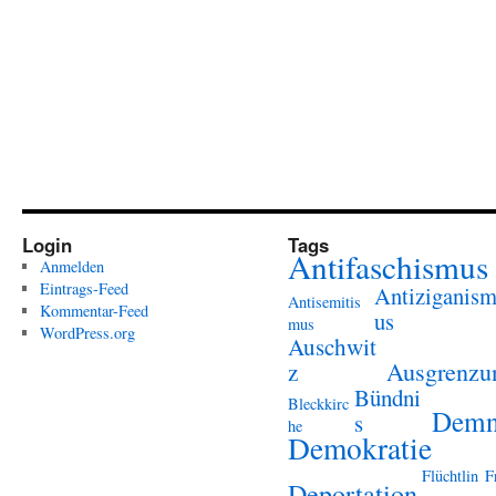
Login
Tags
Antifaschismus
Anmelden
Eintrags-Feed
Antiziganis
Antisemitis
Kommentar-Feed
us
mus
WordPress.org
Auschwit
Ausgrenzu
z
Bündni
Bleckkirc
Demn
s
he
Demokratie
Flüchtlin
F
Deportation