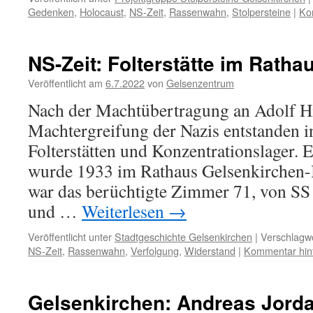
Gedenken
,
Holocaust
,
NS-Zeit
,
Rassenwahn
,
Stolpersteine
|
Ko
NS-Zeit: Folterstätte im Rath
Veröffentlicht am
6.7.2022
von
Gelsenzentrum
Nach der Machtübertragung an Adolf Hi
Machtergreifung der Nazis entstanden i
Folterstätten und Konzentrationslager. E
wurde 1933 im Rathaus Gelsenkirchen-B
war das berüchtigte Zimmer 71, von SS
und …
Weiterlesen
→
Veröffentlicht unter
Stadtgeschichte Gelsenkirchen
|
Verschlagwo
NS-Zeit
,
Rassenwahn
,
Verfolgung
,
Widerstand
|
Kommentar hin
Gelsenkirchen: Andreas Jorda