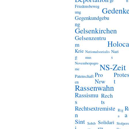
ge
n
Friedensbeweg
Gedenk
ung
Gegenkundgebu
ng
Gelsenkirchen
Gelsenzentru
Holoca
m
Krie
Nazi
Nationalsozialis
g
s
mus
Novemberpogro
NS-Zeit
me
Prote
Pro
Patenschaft
t
Nrw
en
Rassenwahn
Rassismu
Rech
s
ts
Rechtsextremiste
R
Rig
n
a
a
Sint
Solidari
Sobib
Stolper
i
tät