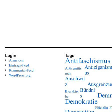
Login
Tags
Antifaschismus
Anmelden
Eintrags-Feed
Antiziganis
Antisemitis
Kommentar-Feed
us
mus
WordPress.org
Auschwit
Ausgrenzu
z
Bündni
Bleckkirc
Demn
s
he
Demokratie
Flüchtlin
F
Deportation