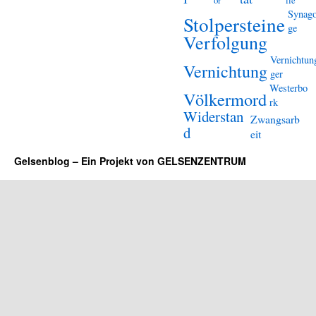
or
lle
Synag
Stolpersteine
ge
Verfolgung
Vernichtun
Vernichtung
ger
Westerbo
Völkermord
rk
Widerstan
Zwangsarb
d
eit
Gelsenblog – Ein Projekt von GELSENZENTRUM