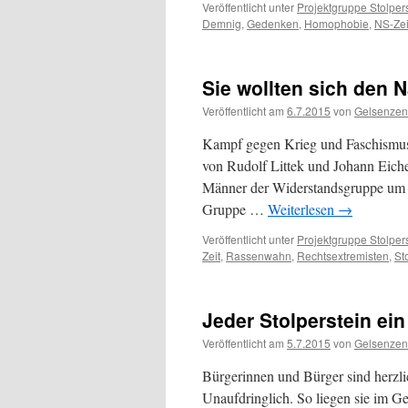
Veröffentlicht unter
Projektgruppe Stolper
Demnig
,
Gedenken
,
Homophobie
,
NS-Zei
Sie wollten sich den 
Veröffentlicht am
6.7.2015
von
Gelsenzen
Kampf gegen Krieg und Faschismus
von Rudolf Littek und Johann Eich
Männer der Widerstandsgruppe um F
Gruppe …
Weiterlesen
→
Veröffentlicht unter
Projektgruppe Stolper
Zeit
,
Rassenwahn
,
Rechtsextremisten
,
St
Jeder Stolperstein ei
Veröffentlicht am
5.7.2015
von
Gelsenzen
Bürgerinnen und Bürger sind herzlic
Unaufdringlich. So liegen sie im G