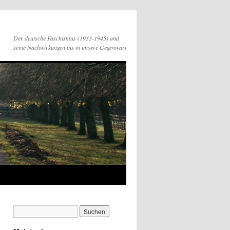
Der deutsche Faschismus (1933-1945) und
seine Nachwirkungen bis in unsere Gegenwart