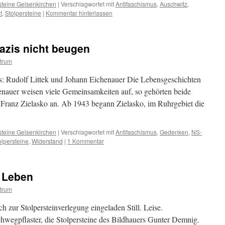
steine Gelsenkirchen
|
Verschlagwortet mit
Antifaschismus
,
Auschwitz
,
t
,
Stolpersteine
|
Kommentar hinterlassen
Nazis nicht beugen
trum
: Rudolf Littek und Johann Eichenauer Die Lebensgeschichten
enauer weisen viele Gemeinsamkeiten auf, so gehörten beide
ranz Zielasko an. Ab 1943 begann Zielasko, im Ruhrgebiet die
steine Gelsenkirchen
|
Verschlagwortet mit
Antifaschismus
,
Gedenken
,
NS-
olpersteine
,
Widerstand
|
1 Kommentar
n Leben
trum
h zur Stolpersteinverlegung eingeladen Still. Leise.
ehwegpflaster, die Stolpersteine des Bildhauers Gunter Demnig.