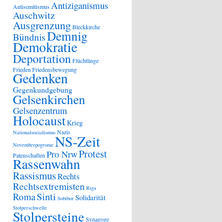
Antiziganismus
Antisemitismus
Auschwitz
Ausgrenzung
Bleckkirche
Demnig
Bündnis
Demokratie
Deportation
Flüchtlinge
Frieden
Friedensbewegung
Gedenken
Gegenkundgebung
Gelsenkirchen
Gelsenzentrum
Holocaust
Krieg
Nazis
Nationalsozialismus
NS-Zeit
Novemberpogrome
Protest
Pro Nrw
Patenschaften
Rassenwahn
Rassismus
Rechts
Rechtsextremisten
Riga
Sinti
Roma
Solidarität
Sobibor
Stolperschwelle
Stolpersteine
Synagoge