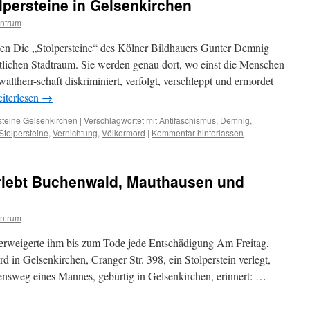
lpersteine in Gelsenkirchen
ntrum
den Die „Stolpersteine“ des Kölner Bildhauers Gunter Demnig
tlichen Stadtraum. Sie werden genau dort, wo einst die Menschen
ltherr-schaft diskriminiert, verfolgt, verschleppt und ermordet
iterlesen
→
steine Gelsenkirchen
|
Verschlagwortet mit
Antifaschismus
,
Demnig
,
Stolpersteine
,
Vernichtung
,
Völkermord
|
Kommentar hinterlassen
rlebt Buchenwald, Mauthausen und
ntrum
verweigerte ihm bis zum Tode jede Entschädigung Am Freitag,
in Gelsenkirchen, Cranger Str. 398, ein Stolperstein verlegt,
nsweg eines Mannes, gebürtig in Gelsenkirchen, erinnert: …