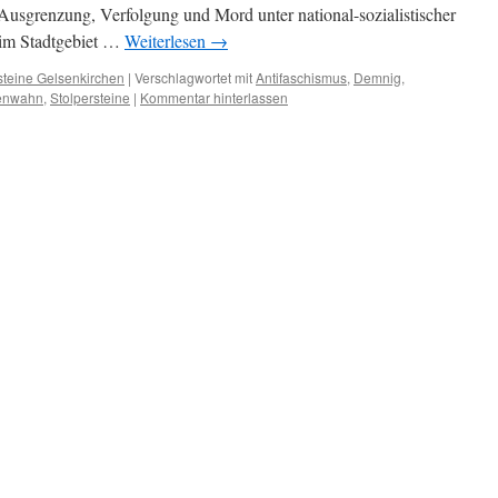
 Ausgrenzung, Verfolgung und Mord unter national-sozialistischer
 im Stadtgebiet …
Weiterlesen
→
steine Gelsenkirchen
|
Verschlagwortet mit
Antifaschismus
,
Demnig
,
enwahn
,
Stolpersteine
|
Kommentar hinterlassen