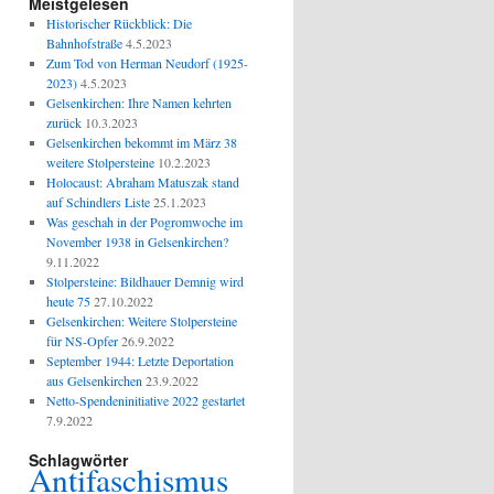
Meistgelesen
Historischer Rückblick: Die
Bahnhofstraße
4.5.2023
Zum Tod von Herman Neudorf (1925-
2023)
4.5.2023
Gelsenkirchen: Ihre Namen kehrten
zurück
10.3.2023
Gelsenkirchen bekommt im März 38
weitere Stolpersteine
10.2.2023
Holocaust: Abraham Matuszak stand
auf Schindlers Liste
25.1.2023
Was geschah in der Pogromwoche im
November 1938 in Gelsenkirchen?
9.11.2022
Stolpersteine: Bildhauer Demnig wird
heute 75
27.10.2022
Gelsenkirchen: Weitere Stolpersteine
für NS-Opfer
26.9.2022
September 1944: Letzte Deportation
aus Gelsenkirchen
23.9.2022
Netto-Spendeninitiative 2022 gestartet
7.9.2022
Schlagwörter
Antifaschismus