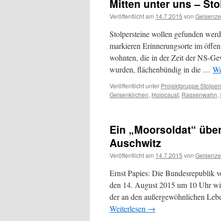
Mitten unter uns – Sto
Veröffentlicht am
14.7.2015
von
Gelsenze
Stolpersteine wollen gefunden wer
markieren Erinnerungsorte im öffen
wohnten, die in der Zeit der NS-Gewa
wurden, flächenbündig in die …
We
Veröffentlicht unter
Projektgruppe Stolper
Gelsenkirchen
,
Holocaust
,
Rassenwahn
,
Ein „Moorsoldat“ übe
Auschwitz
Veröffentlicht am
14.7.2015
von
Gelsenze
Ernst Papies: Die Bundesrepublik 
den 14. August 2015 um 10 Uhr wird 
der an den außergewöhnlichen Lebe
Weiterlesen
→