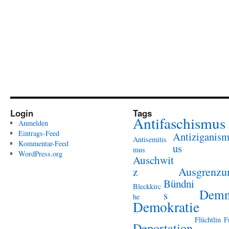
Login
Tags
Antifaschismus
Anmelden
Eintrags-Feed
Antiziganis
Antisemitis
Kommentar-Feed
us
mus
WordPress.org
Auschwit
Ausgrenzu
z
Bündni
Bleckkirc
Demn
s
he
Demokratie
Flüchtlin
F
Deportation