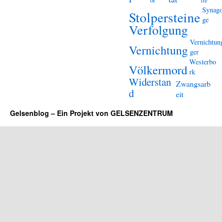
or
lle
Synag
Stolpersteine
ge
Verfolgung
Vernichtun
Vernichtung
ger
Westerbo
Völkermord
rk
Widerstan
Zwangsarb
d
eit
Gelsenblog – Ein Projekt von GELSENZENTRUM