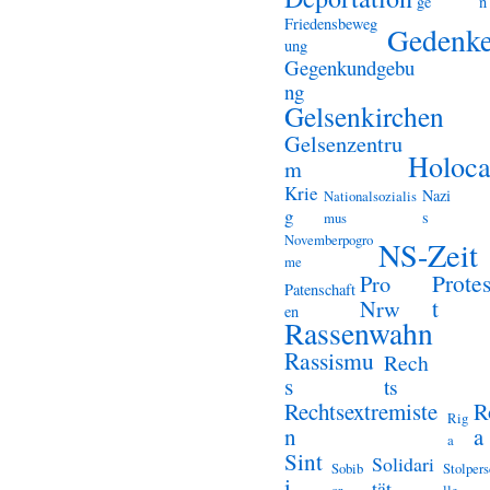
ge
n
Friedensbeweg
Gedenk
ung
Gegenkundgebu
ng
Gelsenkirchen
Gelsenzentru
Holoca
m
Krie
Nazi
Nationalsozialis
g
s
mus
Novemberpogro
NS-Zeit
me
Prote
Pro
Patenschaft
t
Nrw
en
Rassenwahn
Rassismu
Rech
s
ts
Rechtsextremiste
R
Rig
n
a
a
Sint
Solidari
Sobib
Stolper
i
tät