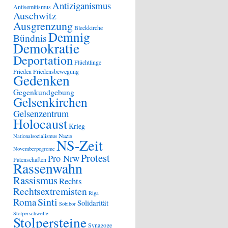
Antiziganismus
Antisemitismus
Auschwitz
Ausgrenzung
Bleckkirche
Demnig
Bündnis
Demokratie
Deportation
Flüchtlinge
Frieden
Friedensbewegung
Gedenken
Gegenkundgebung
Gelsenkirchen
Gelsenzentrum
Holocaust
Krieg
Nazis
Nationalsozialismus
NS-Zeit
Novemberpogrome
Protest
Pro Nrw
Patenschaften
Rassenwahn
Rassismus
Rechts
Rechtsextremisten
Riga
Sinti
Roma
Solidarität
Sobibor
Stolperschwelle
Stolpersteine
Synagoge