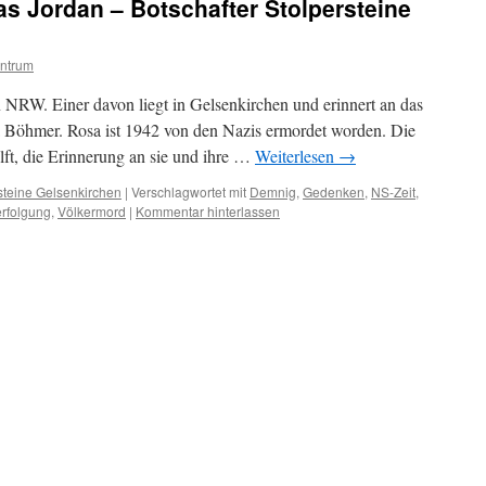
s Jordan – Botschafter Stolpersteine
ntrum
n NRW. Einer davon liegt in Gelsenkirchen und erinnert an das
Böhmer. Rosa ist 1942 von den Nazis ermordet worden. Die
t, die Erinnerung an sie und ihre …
Weiterlesen
→
steine Gelsenkirchen
|
Verschlagwortet mit
Demnig
,
Gedenken
,
NS-Zeit
,
rfolgung
,
Völkermord
|
Kommentar hinterlassen