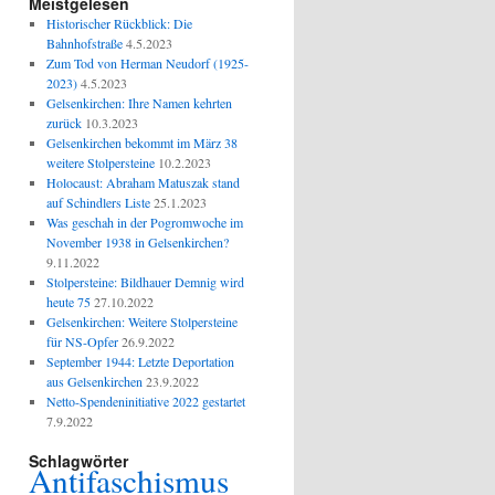
Meistgelesen
Historischer Rückblick: Die
Bahnhofstraße
4.5.2023
Zum Tod von Herman Neudorf (1925-
2023)
4.5.2023
Gelsenkirchen: Ihre Namen kehrten
zurück
10.3.2023
Gelsenkirchen bekommt im März 38
weitere Stolpersteine
10.2.2023
Holocaust: Abraham Matuszak stand
auf Schindlers Liste
25.1.2023
Was geschah in der Pogromwoche im
November 1938 in Gelsenkirchen?
9.11.2022
Stolpersteine: Bildhauer Demnig wird
heute 75
27.10.2022
Gelsenkirchen: Weitere Stolpersteine
für NS-Opfer
26.9.2022
September 1944: Letzte Deportation
aus Gelsenkirchen
23.9.2022
Netto-Spendeninitiative 2022 gestartet
7.9.2022
Schlagwörter
Antifaschismus