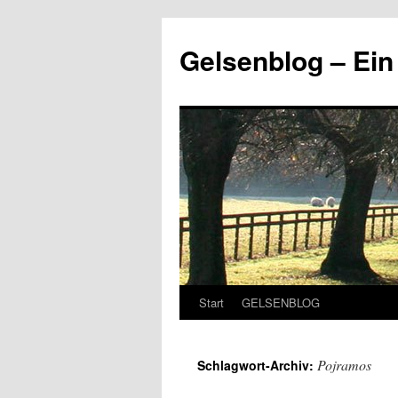
Zum
Inhalt
Gelsenblog – E
springen
Start
GELSENBLOG
Pojramos
Schlagwort-Archiv: