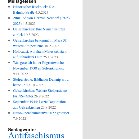
Meistgelesen
Historischer Rückblick: Die
Bahnhofstraße
4.5.2023
Zum Tod von Herman Neudorf (1925-
2023)
4.5.2023
Gelsenkirchen: Ihre Namen kehrten
zurück
10.3.2023
Gelsenkirchen bekommt im März 38
weitere Stolpersteine
10.2.2023
Holocaust: Abraham Matuszak stand
auf Schindlers Liste
25.1.2023
Was geschah in der Pogromwoche im
November 1938 in Gelsenkirchen?
9.11.2022
Stolpersteine: Bildhauer Demnig wird
heute 75
27.10.2022
Gelsenkirchen: Weitere Stolpersteine
für NS-Opfer
26.9.2022
September 1944: Letzte Deportation
aus Gelsenkirchen
23.9.2022
Netto-Spendeninitiative 2022 gestartet
7.9.2022
Schlagwörter
Antifaschismus