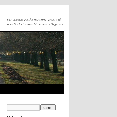
Der deutsche Faschismus (1933-1945) und
seine Nachwirkungen bis in unsere Gegenwart