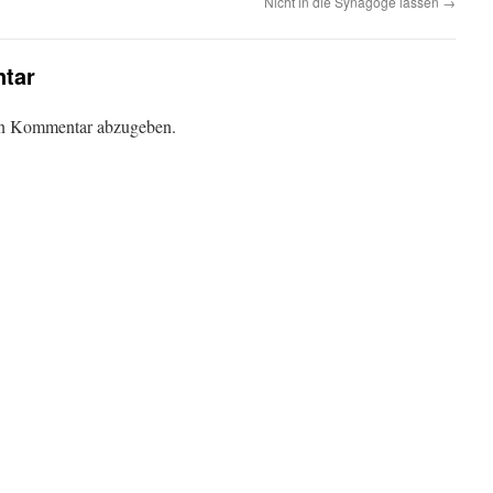
Nicht in die Synagoge lassen
→
tar
en Kommentar abzugeben.