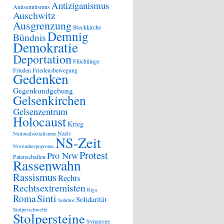
Antiziganismus
Antisemitismus
Auschwitz
Ausgrenzung
Bleckkirche
Demnig
Bündnis
Demokratie
Deportation
Flüchtlinge
Frieden
Friedensbewegung
Gedenken
Gegenkundgebung
Gelsenkirchen
Gelsenzentrum
Holocaust
Krieg
Nazis
Nationalsozialismus
NS-Zeit
Novemberpogrome
Protest
Pro Nrw
Patenschaften
Rassenwahn
Rassismus
Rechts
Rechtsextremisten
Riga
Sinti
Roma
Solidarität
Sobibor
Stolperschwelle
Stolpersteine
Synagoge