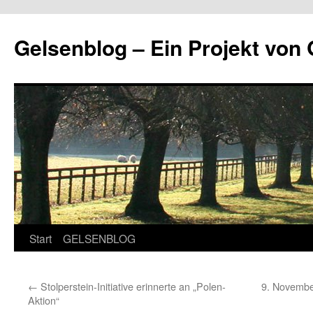
Zum
Inhalt
Gelsenblog – Ein Projekt v
springen
Start
GELSENBLOG
←
Stolperstein-Initiative erinnerte an „Polen-
9. Novembe
Aktion“