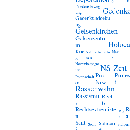
ge
n
Friedensbeweg
Gedenk
ung
Gegenkundgebu
ng
Gelsenkirchen
Gelsenzentru
Holoca
m
Krie
Nazi
Nationalsozialis
g
s
mus
Novemberpogro
NS-Zeit
me
Prote
Pro
Patenschaft
t
Nrw
en
Rassenwahn
Rassismu
Rech
s
ts
Rechtsextremiste
R
Rig
n
a
a
Sint
Solidari
Sobib
Stolper
i
tät