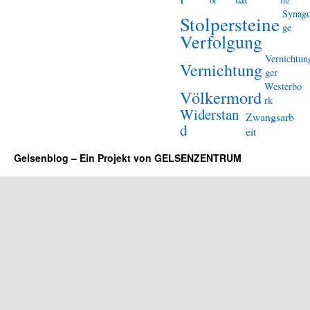
or
lle
Synag
Stolpersteine
ge
Verfolgung
Vernichtun
Vernichtung
ger
Westerbo
Völkermord
rk
Widerstan
Zwangsarb
d
eit
Gelsenblog – Ein Projekt von GELSENZENTRUM