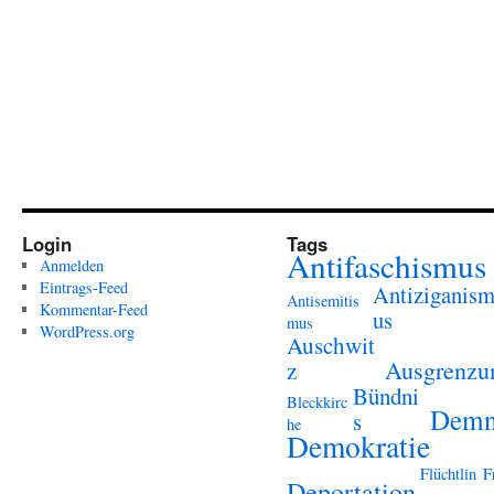
Login
Tags
Antifaschismus
Anmelden
Eintrags-Feed
Antiziganis
Antisemitis
Kommentar-Feed
us
mus
WordPress.org
Auschwit
Ausgrenzu
z
Bündni
Bleckkirc
Demn
s
he
Demokratie
Flüchtlin
F
Deportation