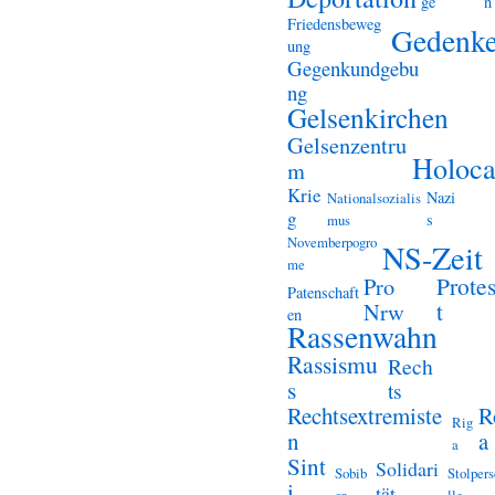
ge
n
Friedensbeweg
Gedenk
ung
Gegenkundgebu
ng
Gelsenkirchen
Gelsenzentru
Holoca
m
Krie
Nazi
Nationalsozialis
g
s
mus
Novemberpogro
NS-Zeit
me
Prote
Pro
Patenschaft
t
Nrw
en
Rassenwahn
Rassismu
Rech
s
ts
Rechtsextremiste
R
Rig
n
a
a
Sint
Solidari
Sobib
Stolper
i
tät