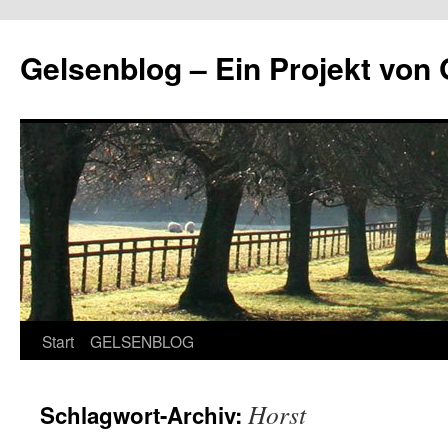
Zum
Inhalt
Gelsenblog – Ein Projekt v
springen
Start
GELSENBLOG
Horst
Schlagwort-Archiv: