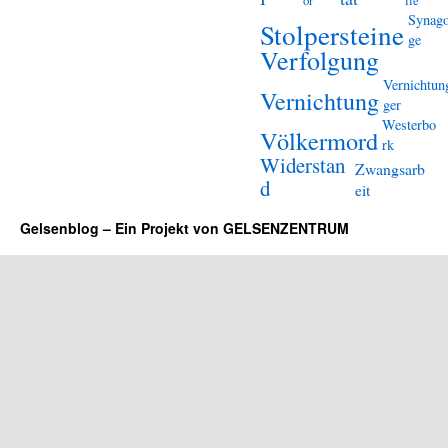
or
lle
Synag
Stolpersteine
ge
Verfolgung
Vernichtun
Vernichtung
ger
Westerbo
Völkermord
rk
Widerstan
Zwangsarb
d
eit
Gelsenblog – Ein Projekt von GELSENZENTRUM