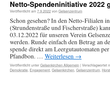
Netto-Spendeninitiative 2022 g
Veröffentlicht am
7.9.2022
von
Gelsenzentrum
Schon gesehen? In den Netto-Filialen i
(Strundenstraße und Fischerstraße) kan
03.12.2022 für unseren Verein Gelsenz
werden. Runde einfach den Betrag an de
spende direkt am Leergutautomaten pe
Pfandbon. …
Weiterlesen
→
Veröffentlicht unter
Gelsenkirchen Allgemein
|
Verschlagwortet m
Demokratie
,
Engagement
,
Gelsenkirchen
,
Gelsenzentrum
,
Hors