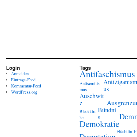
Login
Tags
Antifaschismus
Anmelden
Eintrags-Feed
Antiziganis
Antisemitis
Kommentar-Feed
us
mus
WordPress.org
Auschwit
Ausgrenzu
z
Bündni
Bleckkirc
Demn
s
he
Demokratie
Flüchtlin
F
Deportation