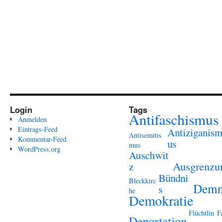
Login
Tags
Antifaschismus
Anmelden
Eintrags-Feed
Antiziganis
Antisemitis
Kommentar-Feed
us
mus
WordPress.org
Auschwit
Ausgrenzu
z
Bündni
Bleckkirc
Demn
s
he
Demokratie
Flüchtlin
F
Deportation