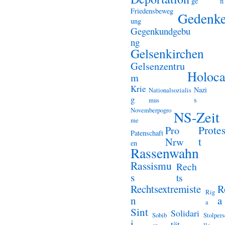
ge
n
Friedensbeweg
Gedenk
ung
Gegenkundgebu
ng
Gelsenkirchen
Gelsenzentru
Holoca
m
Krie
Nazi
Nationalsozialis
g
s
mus
Novemberpogro
NS-Zeit
me
Prote
Pro
Patenschaft
t
Nrw
en
Rassenwahn
Rassismu
Rech
s
ts
Rechtsextremiste
R
Rig
n
a
a
Sint
Solidari
Sobib
Stolper
i
tät