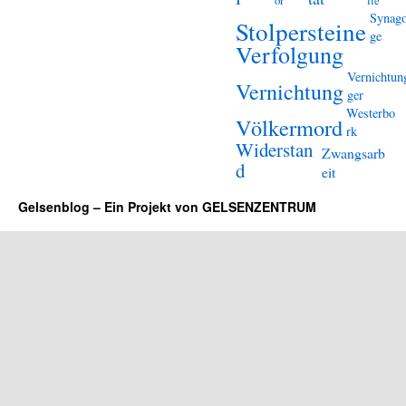
or
lle
Synag
Stolpersteine
ge
Verfolgung
Vernichtun
Vernichtung
ger
Westerbo
Völkermord
rk
Widerstan
Zwangsarb
d
eit
Gelsenblog – Ein Projekt von GELSENZENTRUM