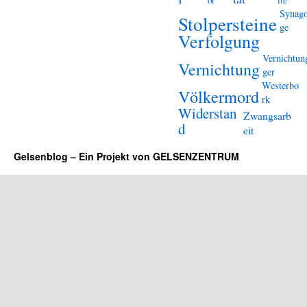
or
lle
Synag
Stolpersteine
ge
Verfolgung
Vernichtun
Vernichtung
ger
Westerbo
Völkermord
rk
Widerstan
Zwangsarb
d
eit
Gelsenblog – Ein Projekt von GELSENZENTRUM