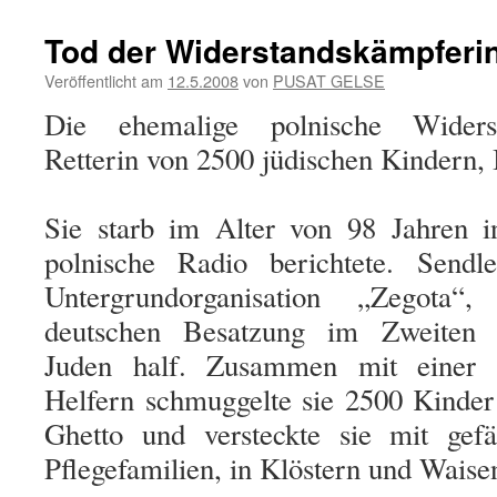
Tod der Widerstandskämpferin
Veröffentlicht am
12.5.2008
von
PUSAT GELSE
Die ehemalige polnische Widers
Retterin von 2500 jüdischen Kindern, Ir
Sie starb im Alter von 98 Jahren 
polnische Radio berichtete. Sendl
Untergrundorganisation „Zegota
deutschen Besatzung im Zweiten W
Juden half. Zusammen mit einer 
Helfern schmuggelte sie 2500 Kinde
Ghetto und versteckte sie mit gefä
Pflegefamilien, in Klöstern und Waise