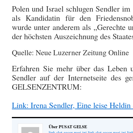
Polen und Israel schlugen Sendler i
als Kandidatin für den Friedensnob
wurde unter anderem als „Gerechte u
der höchsten Auszeichnung des Staates 
Quelle: Neue Luzerner Zeitung Online
Erfahren Sie mehr über das Leben 
Sendler auf der Internetseite des g
GELSENZENTRUM:
Link: Irena Sendler, Eine leise Heldin
Über PUSAT GELSE
link slot gacor pagi ini
link slot gacor pagi ini
lin