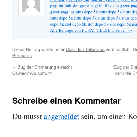
pagi ini
link slot gacor pagi ini
link slot gacor pag
gacor pagi ini
situs depo 5k
situs depo 5k
situs de
situs depo 5k
situs depo 5k
situs depo 5k
situs de
depo 5k
slot depo 5k
slot depo 5k
slot depo 5k
ne
Alle Beiträge von PUSAT GELSE anzeigen
→
Dieser Beitrag wurde unter
Über den Tellerrand
veröffentlicht. 
Permalink
.
←
Zug der Erinnerung erreicht
“Zug der Eri
Oswiecim/Auschwitz
kann die E
Schreibe einen Kommentar
Du musst
angemeldet
sein, um einen K