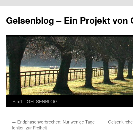
Zum
Inhalt
Gelsenblog – Ein Projekt v
springen
Start
GELSENBLOG
←
Endphasenverbrechen: Nur wenige Tage
Gelsenkirche
fehlten zur Freiheit