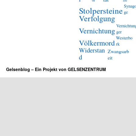
or
lle
Synag
Stolpersteine
ge
Verfolgung
Vernichtun
Vernichtung
ger
Westerbo
Völkermord
rk
Widerstan
Zwangsarb
d
eit
Gelsenblog – Ein Projekt von GELSENZENTRUM