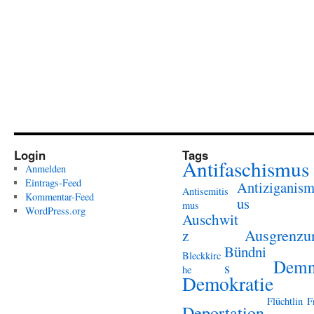
Login
Tags
Antifaschismus
Anmelden
Eintrags-Feed
Antiziganis
Antisemitis
Kommentar-Feed
us
mus
WordPress.org
Auschwit
Ausgrenzu
z
Bündni
Bleckkirc
Demn
s
he
Demokratie
Flüchtlin
F
Deportation