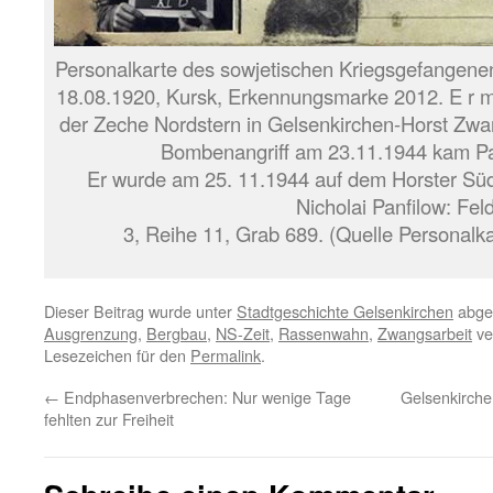
Personalkarte des sowjetischen Kriegsgefangenen
18.08.1920, Kursk, Erkennungsmarke 2012. E r 
der Zeche Nordstern in Gelsenkirchen-Horst Zwan
Bombenangriff am 23.11.1944 kam Pa
Er wurde am 25. 11.1944 auf dem Horster Südf
Nicholai Panfilow: Fel
3, Reihe 11, Grab 689. (Quelle Personalk
Dieser Beitrag wurde unter
Stadtgeschichte Gelsenkirchen
abgel
Ausgrenzung
,
Bergbau
,
NS-Zeit
,
Rassenwahn
,
Zwangsarbeit
ve
Lesezeichen für den
Permalink
.
←
Endphasenverbrechen: Nur wenige Tage
Gelsenkirche
fehlten zur Freiheit