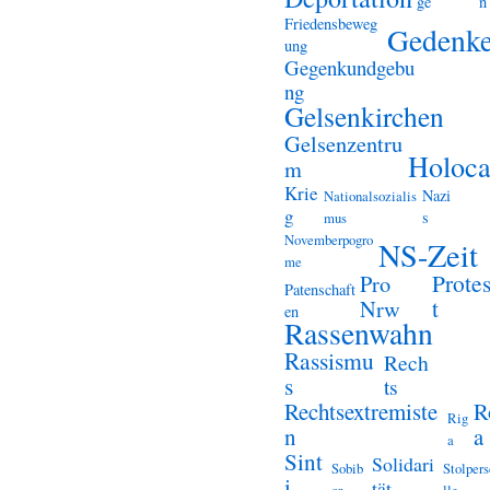
ge
n
Friedensbeweg
Gedenk
ung
Gegenkundgebu
ng
Gelsenkirchen
Gelsenzentru
Holoca
m
Krie
Nazi
Nationalsozialis
g
s
mus
Novemberpogro
NS-Zeit
me
Prote
Pro
Patenschaft
t
Nrw
en
Rassenwahn
Rassismu
Rech
s
ts
Rechtsextremiste
R
Rig
n
a
a
Sint
Solidari
Sobib
Stolper
i
tät