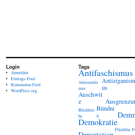
Login
Tags
Antifaschismus
Anmelden
Eintrags-Feed
Antiziganis
Antisemitis
Kommentar-Feed
us
mus
WordPress.org
Auschwit
Ausgrenzu
z
Bündni
Bleckkirc
Demn
s
he
Demokratie
Flüchtlin
F
Deportation