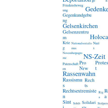
ge
n
Friedensbeweg
Gedenk
ung
Gegenkundgebu
ng
Gelsenkirchen
Gelsenzentru
Holoca
m
Krie
Nazi
Nationalsozialis
g
s
mus
Novemberpogro
NS-Zeit
me
Prote
Pro
Patenschaft
t
Nrw
en
Rassenwahn
Rassismu
Rech
s
ts
Rechtsextremiste
R
Rig
n
a
a
Sint
Solidari
Sobib
Stolper
i
tät