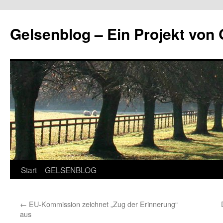
Zum
Inhalt
Gelsenblog – Ein Projekt v
springen
Start
GELSENBLOG
←
EU-Kommission zeichnet „Zug der Erinnerung“
aus