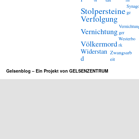
or
lle
Synag
Stolpersteine
ge
Verfolgung
Vernichtun
Vernichtung
ger
Westerbo
Völkermord
rk
Widerstan
Zwangsarb
d
eit
Gelsenblog – Ein Projekt von GELSENZENTRUM