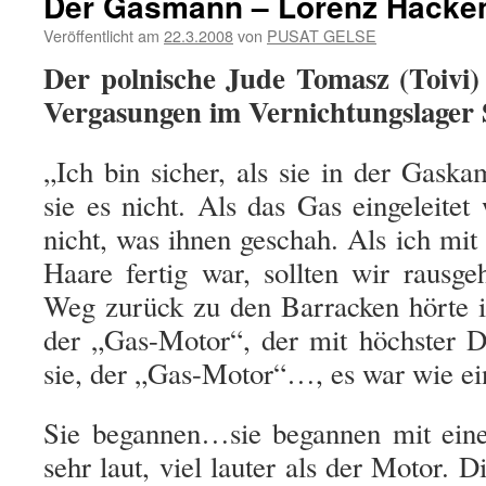
Der Gasmann – Lorenz Hacken
Veröffentlicht am
22.3.2008
von
PUSAT GELSE
Der polnische Jude Tomasz (Toivi) 
Vergasungen im Vernichtungslager 
„Ich bin sicher, als sie in der Gask
sie es nicht. Als das Gas eingeleitet
nicht, was ihnen geschah. Als ich mi
Haare fertig war, sollten wir raus
Weg zurück zu den Barracken hörte 
der „Gas-Motor“, der mit höchster D
sie, der „Gas-Motor“…, es war wie ei
Sie begannen…sie begannen mit ein
sehr laut, viel lauter als der Motor. 