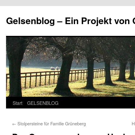
Zum
Inhalt
Gelsenblog – Ein Projekt v
springen
Start
GELSENBLOG
←
Stolpersteine für Familie Grüneberg
H