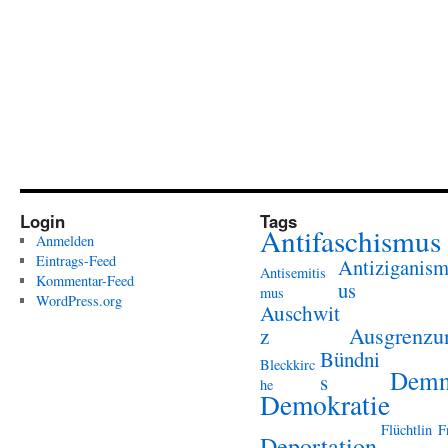
Login
Tags
Antifaschismus
Anmelden
Eintrags-Feed
Antiziganis
Antisemitis
Kommentar-Feed
us
mus
WordPress.org
Auschwit
Ausgrenzu
z
Bündni
Bleckkirc
Demn
s
he
Demokratie
Flüchtlin
F
Deportation