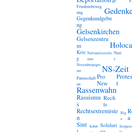
ge
n
Friedensbeweg
Gedenk
ung
Gegenkundgebu
ng
Gelsenkirchen
Gelsenzentru
Holoca
m
Krie
Nazi
Nationalsozialis
g
s
mus
Novemberpogro
NS-Zeit
me
Prote
Pro
Patenschaft
t
Nrw
en
Rassenwahn
Rassismu
Rech
s
ts
Rechtsextremiste
R
Rig
n
a
a
Sint
Solidari
Sobib
Stolper
i
tät