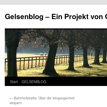
Zum
Inhalt
Gelsenblog – Ein Projekt v
springen
Start
GELSENBLOG
←
Bahnhofstraße: Über die Vergangenheit
stolpern