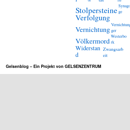
or
lle
Synag
Stolpersteine
ge
Verfolgung
Vernichtun
Vernichtung
ger
Westerbo
Völkermord
rk
Widerstan
Zwangsarb
d
eit
Gelsenblog – Ein Projekt von GELSENZENTRUM