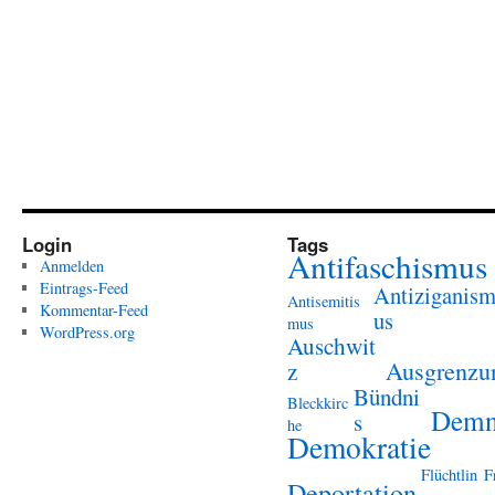
Login
Tags
Antifaschismus
Anmelden
Eintrags-Feed
Antiziganis
Antisemitis
Kommentar-Feed
us
mus
WordPress.org
Auschwit
Ausgrenzu
z
Bündni
Bleckkirc
Demn
s
he
Demokratie
Flüchtlin
F
Deportation