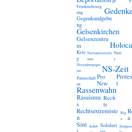
ge
n
Friedensbeweg
Gedenk
ung
Gegenkundgebu
ng
Gelsenkirchen
Gelsenzentru
Holoca
m
Krie
Nazi
Nationalsozialis
g
s
mus
Novemberpogro
NS-Zeit
me
Prote
Pro
Patenschaft
t
Nrw
en
Rassenwahn
Rassismu
Rech
s
ts
Rechtsextremiste
R
Rig
n
a
a
Sint
Solidari
Sobib
Stolper
i
tät