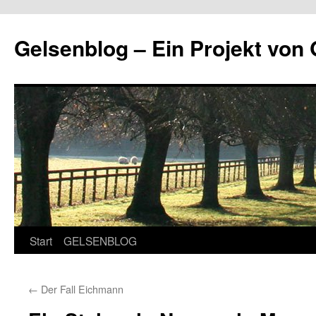
Zum
Inhalt
Gelsenblog – Ein Projekt v
springen
Start
GELSENBLOG
←
Der Fall Eichmann