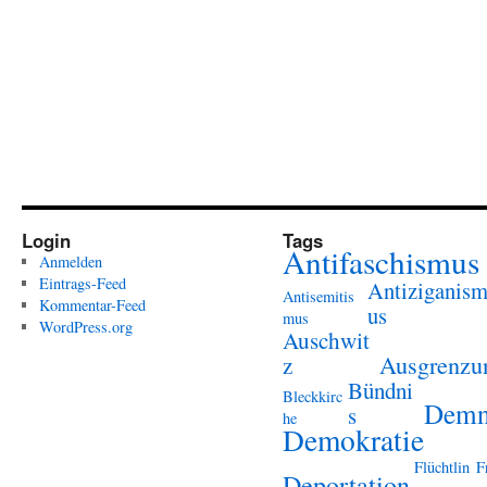
Login
Tags
Antifaschismus
Anmelden
Eintrags-Feed
Antiziganis
Antisemitis
Kommentar-Feed
us
mus
WordPress.org
Auschwit
Ausgrenzu
z
Bündni
Bleckkirc
Demn
s
he
Demokratie
Flüchtlin
F
Deportation