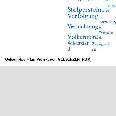
or
lle
Synag
Stolpersteine
ge
Verfolgung
Vernichtun
Vernichtung
ger
Westerbo
Völkermord
rk
Widerstan
Zwangsarb
d
eit
Gelsenblog – Ein Projekt von GELSENZENTRUM