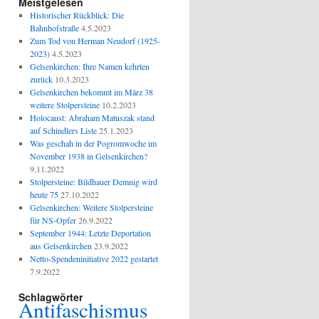
Meistgelesen
Historischer Rückblick: Die
Bahnhofstraße
4.5.2023
Zum Tod von Herman Neudorf (1925-
2023)
4.5.2023
Gelsenkirchen: Ihre Namen kehrten
zurück
10.3.2023
Gelsenkirchen bekommt im März 38
weitere Stolpersteine
10.2.2023
Holocaust: Abraham Matuszak stand
auf Schindlers Liste
25.1.2023
Was geschah in der Pogromwoche im
November 1938 in Gelsenkirchen?
9.11.2022
Stolpersteine: Bildhauer Demnig wird
heute 75
27.10.2022
Gelsenkirchen: Weitere Stolpersteine
für NS-Opfer
26.9.2022
September 1944: Letzte Deportation
aus Gelsenkirchen
23.9.2022
Netto-Spendeninitiative 2022 gestartet
7.9.2022
Schlagwörter
Antifaschismus