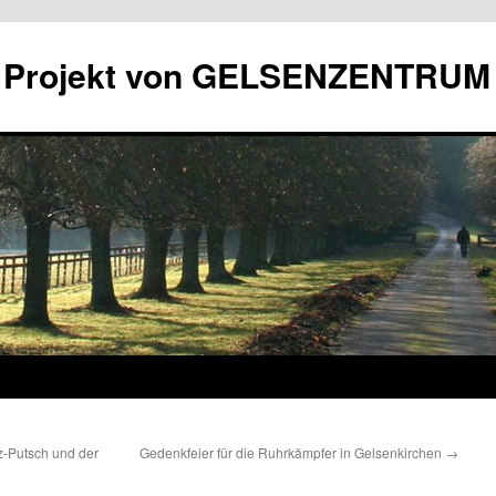
in Projekt von GELSENZENTRUM
z-Putsch und der
Gedenkfeier für die Ruhrkämpfer in Gelsenkirchen
→