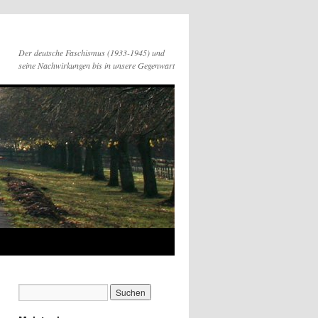
Der deutsche Faschismus (1933-1945) und
seine Nachwirkungen bis in unsere Gegenwart