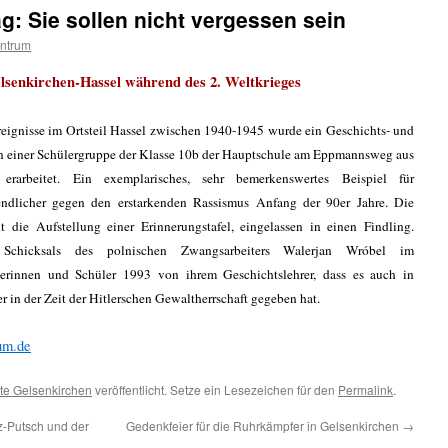
g: Sie sollen nicht vergessen sein
ntrum
lsenkirchen-Hassel während des 2. Weltkrieges
reignisse im Ortsteil Hassel zwischen 1940-1945 wurde ein Geschichts- und
on einer Schülergruppe der Klasse 10b der Hauptschule am Eppmannsweg aus
erarbeitet. Ein exemplarisches, sehr bemerkenswertes Beispiel für
gendlicher gegen den erstarkenden Rassismus Anfang der 90er Jahre. Die
t die Aufstellung einer Erinnerungstafel, eingelassen in einen Findling.
 Schicksals des polnischen Zwangsarbeiters Walerjan Wróbel im
ülerinnen und Schüler 1993 von ihrem Geschichtslehrer, dass es auch in
 in der Zeit der Hitlerschen Gewaltherrschaft gegeben hat.
um.de
te Gelsenkirchen
veröffentlicht. Setze ein Lesezeichen für den
Permalink
.
z-Putsch und der
Gedenkfeier für die Ruhrkämpfer in Gelsenkirchen
→