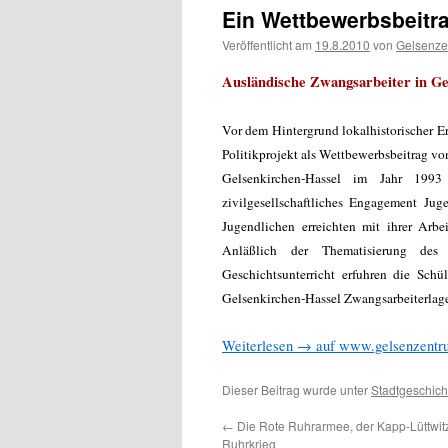
Ein Wettbewerbsbeitra
Veröffentlicht am
19.8.2010
von
Gelsenze
Ausländische Zwangsarbeiter in Ge
Vor dem Hintergrund lokalhistorischer E
Politikprojekt als Wettbewerbsbeitrag v
Gelsenkirchen-Hassel im Jahr 1993 
zivilgesellschaftliches Engagement Ju
Jugendlichen erreichten mit ihrer Arbei
Anläßlich der Thematisierung des
Geschichtsunterricht erfuhren die Sch
Gelsenkirchen-Hassel Zwangsarbeiterlager
Weiterlesen → auf www.gelsenzentr
Dieser Beitrag wurde unter
Stadtgeschich
←
Die Rote Ruhrarmee, der Kapp-Lüttwit
Ruhrkrieg