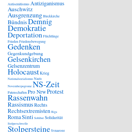
Antiziganismus
Antisemitismus
Auschwitz
Ausgrenzung
Bleckkirche
Demnig
Bündnis
Demokratie
Deportation
Flüchtlinge
Frieden
Friedensbewegung
Gedenken
Gegenkundgebung
Gelsenkirchen
Gelsenzentrum
Holocaust
Krieg
Nazis
Nationalsozialismus
NS-Zeit
Novemberpogrome
Protest
Pro Nrw
Patenschaften
Rassenwahn
Rassismus
Rechts
Rechtsextremisten
Riga
Sinti
Roma
Solidarität
Sobibor
Stolperschwelle
Stolpersteine
Synagoge