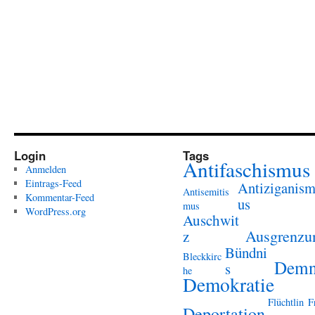
Login
Tags
Antifaschismus
Anmelden
Eintrags-Feed
Antiziganis
Antisemitis
Kommentar-Feed
us
mus
WordPress.org
Auschwit
Ausgrenzu
z
Bündni
Bleckkirc
Demn
s
he
Demokratie
Flüchtlin
F
Deportation