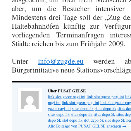
aber, um die Besucher intensiver 
Mindestens drei Tage soll der „Zug d
Haltebahnhöfen künftig zur Verfügun
vorliegenden Terminanfragen intere
Städte reichen bis zum Frühjahr 2009.
Unter
info@zugde.eu
werden ab
Bürgerinitiative neue Stationsvorschlä
Über PUSAT GELSE
link slot gacor pagi ini
link slot gacor pagi ini
lin
pagi ini
link slot gacor pagi ini
link slot gacor pag
gacor pagi ini
situs depo 5k
situs depo 5k
situs de
situs depo 5k
situs depo 5k
situs depo 5k
situs de
depo 5k
slot depo 5k
slot depo 5k
slot depo 5k
ne
Alle Beiträge von PUSAT GELSE anzeigen
→