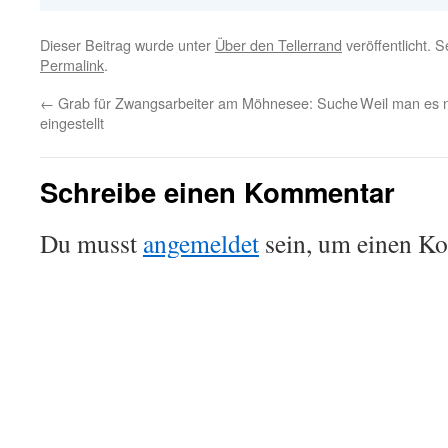
Dieser Beitrag wurde unter
Über den Tellerrand
veröffentlicht. 
Permalink
.
←
Grab für Zwangsarbeiter am Möhnesee: Suche
Weil man es n
eingestellt
Schreibe einen Kommentar
Du musst
angemeldet
sein, um einen K