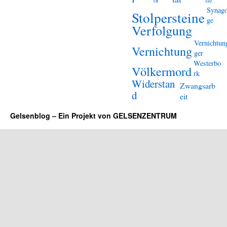
or
lle
Synag
Stolpersteine
ge
Verfolgung
Vernichtun
Vernichtung
ger
Westerbo
Völkermord
rk
Widerstan
Zwangsarb
d
eit
Gelsenblog – Ein Projekt von GELSENZENTRUM