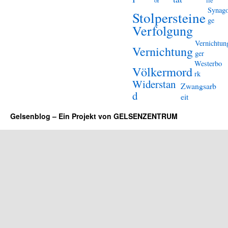
or
lle
Synag
Stolpersteine
ge
Verfolgung
Vernichtun
Vernichtung
ger
Westerbo
Völkermord
rk
Widerstan
Zwangsarb
d
eit
Gelsenblog – Ein Projekt von GELSENZENTRUM