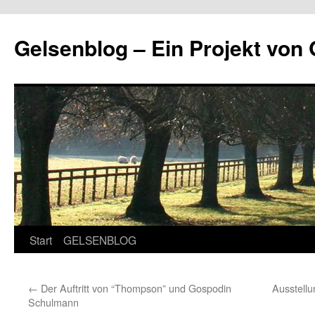
Zum
Inhalt
Gelsenblog – Ein Projekt v
springen
Start
GELSENBLOG
←
Der Auftritt von “Thompson” und Gospodin
Ausstellu
Schulmann