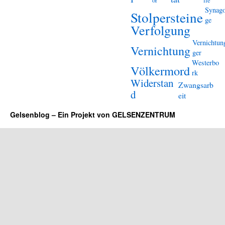
or
lle
Synag
Stolpersteine
ge
Verfolgung
Vernichtun
Vernichtung
ger
Westerbo
Völkermord
rk
Widerstan
Zwangsarb
d
eit
Gelsenblog – Ein Projekt von GELSENZENTRUM