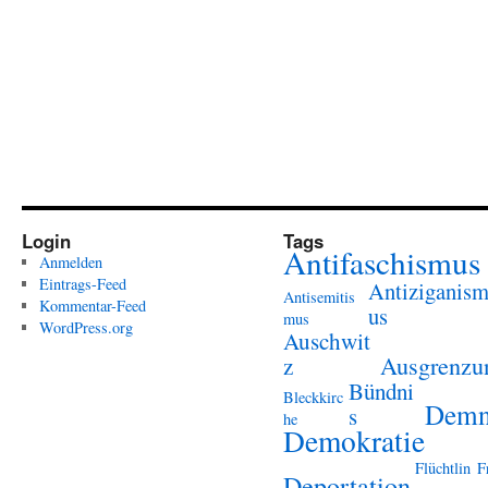
Login
Tags
Antifaschismus
Anmelden
Eintrags-Feed
Antiziganis
Antisemitis
Kommentar-Feed
us
mus
WordPress.org
Auschwit
Ausgrenzu
z
Bündni
Bleckkirc
Demn
s
he
Demokratie
Flüchtlin
F
Deportation