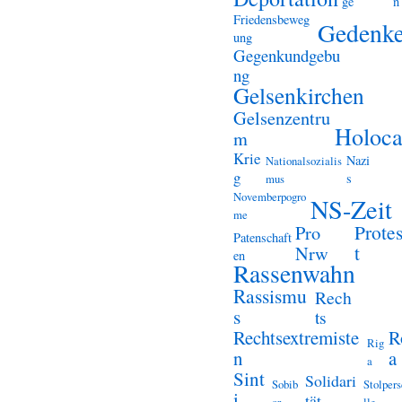
ge
n
Friedensbeweg
Gedenk
ung
Gegenkundgebu
ng
Gelsenkirchen
Gelsenzentru
Holoca
m
Krie
Nazi
Nationalsozialis
g
s
mus
Novemberpogro
NS-Zeit
me
Prote
Pro
Patenschaft
t
Nrw
en
Rassenwahn
Rassismu
Rech
s
ts
Rechtsextremiste
R
Rig
n
a
a
Sint
Solidari
Sobib
Stolper
i
tät