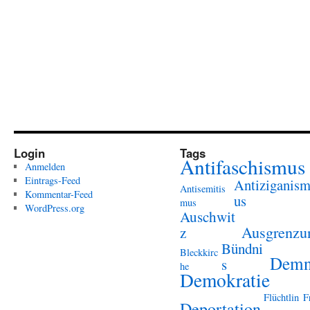
Login
Tags
Antifaschismus
Anmelden
Eintrags-Feed
Antiziganis
Antisemitis
Kommentar-Feed
us
mus
WordPress.org
Auschwit
Ausgrenzu
z
Bündni
Bleckkirc
Demn
s
he
Demokratie
Flüchtlin
F
Deportation