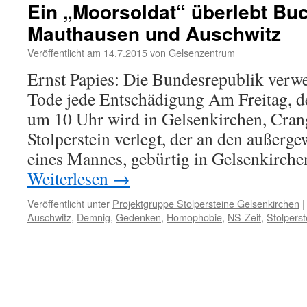
Ein „Moorsoldat“ überlebt Bu
Mauthausen und Auschwitz
Veröffentlicht am
14.7.2015
von
Gelsenzentrum
Ernst Papies: Die Bundesrepublik verw
Tode jede Entschädigung Am Freitag, d
um 10 Uhr wird in Gelsenkirchen, Crang
Stolperstein verlegt, der an den außer
eines Mannes, gebürtig in Gelsenkirche
Weiterlesen
→
Veröffentlicht unter
Projektgruppe Stolpersteine Gelsenkirchen
|
Auschwitz
,
Demnig
,
Gedenken
,
Homophobie
,
NS-Zeit
,
Stolperst