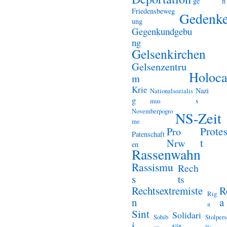
ge
n
Friedensbeweg
Gedenk
ung
Gegenkundgebu
ng
Gelsenkirchen
Gelsenzentru
Holoca
m
Krie
Nazi
Nationalsozialis
g
s
mus
Novemberpogro
NS-Zeit
me
Prote
Pro
Patenschaft
t
Nrw
en
Rassenwahn
Rassismu
Rech
s
ts
Rechtsextremiste
R
Rig
n
a
a
Sint
Solidari
Sobib
Stolper
i
tät