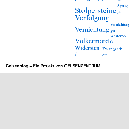
or
lle
Synag
Stolpersteine
ge
Verfolgung
Vernichtun
Vernichtung
ger
Westerbo
Völkermord
rk
Widerstan
Zwangsarb
d
eit
Gelsenblog – Ein Projekt von GELSENZENTRUM