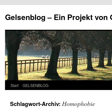
Zum
Inhalt
Gelsenblog – Ein Projekt v
springen
Start
GELSENBLOG
Homophobie
Schlagwort-Archiv: