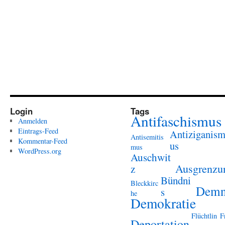
Login
Tags
Antifaschismus
Anmelden
Eintrags-Feed
Antiziganis
Antisemitis
Kommentar-Feed
us
mus
WordPress.org
Auschwit
Ausgrenzu
z
Bündni
Bleckkirc
Demn
s
he
Demokratie
Flüchtlin
F
Deportation