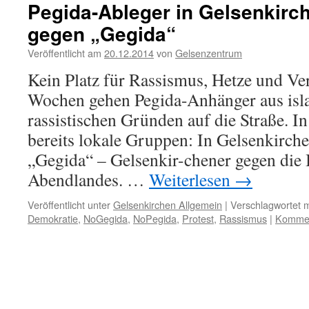
Pegida-Ableger in Gelsenkirc
gegen „Gegida“
Veröffentlicht am
20.12.2014
von
Gelsenzentrum
Kein Platz für Rassismus, Hetze und V
Wochen gehen Pegida-Anhänger aus isl
rassistischen Gründen auf die Straße. In
bereits lokale Gruppen: In Gelsenkirche
„Gegida“ – Gelsenkir-chener gegen die 
Abendlandes. …
Weiterlesen
→
Veröffentlicht unter
Gelsenkirchen Allgemein
|
Verschlagwortet m
Demokratie
,
NoGegida
,
NoPegida
,
Protest
,
Rassismus
|
Kommen