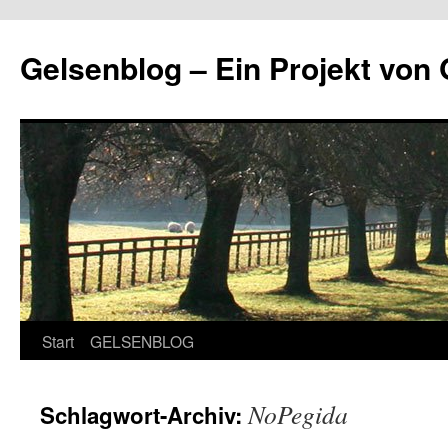
Zum
Inhalt
Gelsenblog – Ein Projekt v
springen
Start
GELSENBLOG
NoPegida
Schlagwort-Archiv: