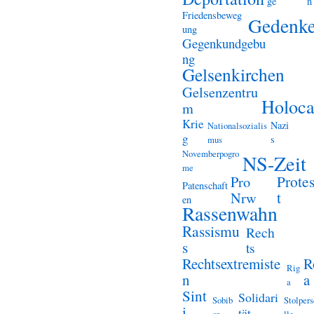
ge
n
Friedensbeweg
Gedenk
ung
Gegenkundgebu
ng
Gelsenkirchen
Gelsenzentru
Holoca
m
Krie
Nazi
Nationalsozialis
g
s
mus
Novemberpogro
NS-Zeit
me
Prote
Pro
Patenschaft
t
Nrw
en
Rassenwahn
Rassismu
Rech
s
ts
Rechtsextremiste
R
Rig
n
a
a
Sint
Solidari
Sobib
Stolper
i
tät