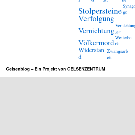
or
lle
Synag
Stolpersteine
ge
Verfolgung
Vernichtun
Vernichtung
ger
Westerbo
Völkermord
rk
Widerstan
Zwangsarb
d
eit
Gelsenblog – Ein Projekt von GELSENZENTRUM