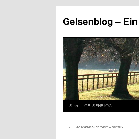
Zum
Inhalt
Gelsenblog – E
springen
Start
GELSENBLOG
←
Gedenken/Sichronot – wozu?