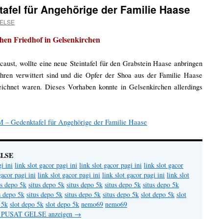
tafel für Angehörige der Familie Haase
GELSE
chen Friedhof in Gelsenkirchen
ust, wollte eine neue Steintafel für den Grabstein Haase anbringen
ahren verwittert sind und die Opfer der Shoa aus der Familie Haase
eichnet waren. Dieses Vorhaben konnte in Gelsenkirchen allerdings
Gedenktafel für Angehörige der Familie Haase
ELSE
i ini
link slot gacor pagi ini
link slot gacor pagi ini
link slot gacor
gacor pagi ini
link slot gacor pagi ini
link slot gacor pagi ini
link slot
us depo 5k
situs depo 5k
situs depo 5k
situs depo 5k
situs depo 5k
s depo 5k
situs depo 5k
situs depo 5k
situs depo 5k
slot depo 5k
slot
 5k
slot depo 5k
slot depo 5k
nemo69
nemo69
on PUSAT GELSE anzeigen
→