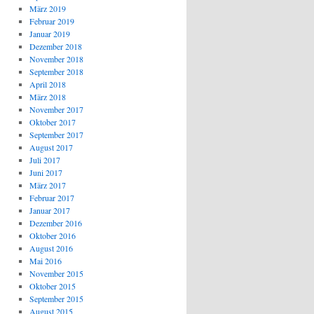
März 2019
Februar 2019
Januar 2019
Dezember 2018
November 2018
September 2018
April 2018
März 2018
November 2017
Oktober 2017
September 2017
August 2017
Juli 2017
Juni 2017
März 2017
Februar 2017
Januar 2017
Dezember 2016
Oktober 2016
August 2016
Mai 2016
November 2015
Oktober 2015
September 2015
August 2015