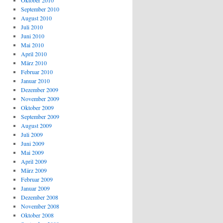
Oktober 2010
September 2010
August 2010
Juli 2010
Juni 2010
Mai 2010
April 2010
März 2010
Februar 2010
Januar 2010
Dezember 2009
November 2009
Oktober 2009
September 2009
August 2009
Juli 2009
Juni 2009
Mai 2009
April 2009
März 2009
Februar 2009
Januar 2009
Dezember 2008
November 2008
Oktober 2008