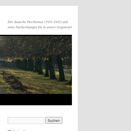
Der deutsche Faschismus (1933-1945) und
seine Nachwirkungen bis in unsere Gegenwart