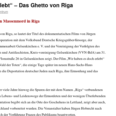
lebt“ – Das Ghetto von Riga
ntrum
en Massenmord in Riga
von Riga, so lautet der Titel des dokumentarischen Films von Jürgen
operation mit dem Volksbund Deutsche Kriegsgräber-fürsorge, der
ammenarbeit Gelsenkirchen e. V. und der Vereinigung der Verfolgten des
en und Antifaschisten, Kreis-vereinigung Gelsenkirchen (VVN-BdA) am 31.
Florastraße 26 in Gelsenkirchen zeigt. Der Film „Wir haben es doch erlebt“
Wald der Toten“, die einige Tage später im neuen Hans-Sachs-Haus
en die Deportation deutscher Juden nach Riga, ihre Ermordung und das
er viele Jahre hinweg die Spuren der mit dem Namen „Riga“ verbundenen
n Lebens- und Leidenswege der Ermordeten und der wenigen Überlebenden
tation begibt sich an die Orte des Geschehens in Lettland, zeigt aber auch,
chland vorbereitet wurden. Die Veranstalter haben Jürgen Hobrecht nach
ach der Vorführung Fragen des Publikums beantworten.