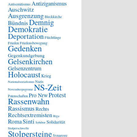
Antiziganismus
Antisemitismus
Auschwitz
Ausgrenzung
Bleckkirche
Demnig
Bündnis
Demokratie
Deportation
Flüchtlinge
Frieden
Friedensbewegung
Gedenken
Gegenkundgebung
Gelsenkirchen
Gelsenzentrum
Holocaust
Krieg
Nazis
Nationalsozialismus
NS-Zeit
Novemberpogrome
Protest
Pro Nrw
Patenschaften
Rassenwahn
Rassismus
Rechts
Rechtsextremisten
Riga
Sinti
Roma
Solidarität
Sobibor
Stolperschwelle
Stolpersteine
Synagoge