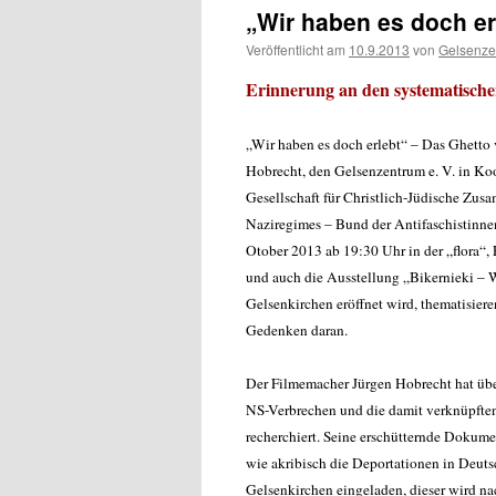
„Wir haben es doch er
Veröffentlicht am
10.9.2013
von
Gelsenze
Erinnerung an den systematisch
„Wir haben es doch erlebt“ – Das Ghetto 
Hobrecht, den Gelsenzentrum e. V. in Ko
Gesellschaft für Christlich-Jüdische Zus
Naziregimes – Bund der Antifaschistinn
Otober 2013 ab 19:30 Uhr in der „flora“, 
und auch die Ausstellung „Bikernieki – 
Gelsenkirchen eröffnet wird, thematisier
Gedenken daran.
Der Filmemacher Jürgen Hobrecht hat üb
NS-Verbrechen und die damit verknüpfte
recherchiert. Seine erschütternde Dokumen
wie akribisch die Deportationen in Deuts
Gelsenkirchen eingeladen, dieser wird n