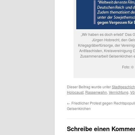
„Wir haben es doch erlebt“ Das G
Jürgen Hobrecht, den Gel
Kriegsgräberfürsorge, der Vereini
Antifaschisten, Kreisvereinigung 
Zusammenarbeit Gelsenkirchen e. 
Foto: ©
Dieser Beitrag wurde unter
Stadtgeschich
Holocaust
,
Rassenwahn
,
Vernichtung
,
Vö
←
Friedlicher Protest gegen Rechtspopuli
Gelsenkirchen
Schreibe einen Kommen