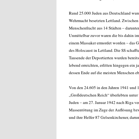
Rund 25.000 Juden aus Deutschland wurde
Wehrmacht besetzten Lettland. Zwischen
Menschenfracht aus 14 Städten – darunter
Unmittelbar zuvor waren die bis dahin im
einem Massaker ermordet worden – das Gh
des Holocaust in Lettland. Die SS schaff
Tausende der Deportierten wurden bereits
lebend erreichten, erlitten hingegen ein 
dessen Ende auf die meisten Menschen ebe
Von den 24.605 in den Jahren 1941 und 
„Großdeutschen Reich“ überlebten unter
Juden – am 27. Januar 1942 nach Riga ve
Massentötung im Zuge der Auflösung bzw
und ihre Helfer 87 Gelsenkirchener, daru