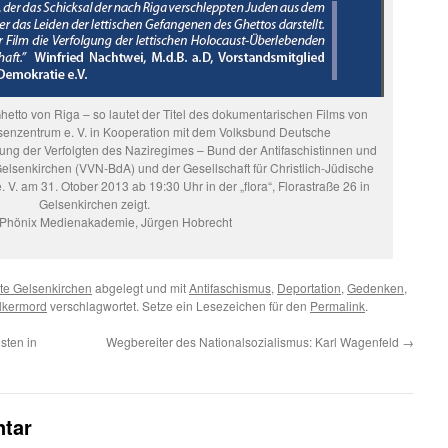
hetto von Riga – so lautet der Titel des dokumentarischen Films von
senzentrum e. V. in Kooperation mit dem Volksbund Deutsche
gung der Verfolgten des Naziregimes – Bund der Antifaschistinnen und
Gelsenkirchen (VVN-BdA) und der Gesellschaft für Christlich-Jüdische
V. am 31. Otober 2013 ab 19:30 Uhr in der „flora“, Florastraße 26 in
Gelsenkirchen zeigt.
 Phönix Medienakademie, Jürgen Hobrecht
te Gelsenkirchen
abgelegt und mit
Antifaschismus
,
Deportation
,
Gedenken
,
lkermord
verschlagwortet. Setze ein Lesezeichen für den
Permalink
.
sten in
Wegbereiter des Nationalsozialismus: Karl Wagenfeld
→
tar