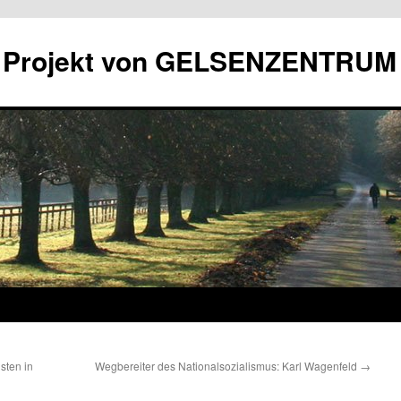
in Projekt von GELSENZENTRUM
sten in
Wegbereiter des Nationalsozialismus: Karl Wagenfeld
→