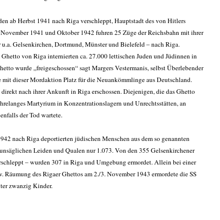
n ab Herbst 1941 nach Riga verschleppt, Hauptstadt des von Hitlers
 November 1941 und Oktober 1942 fuhren 25 Züge der Reichsbahn mit ihrer
 u.a. Gelsenkirchen, Dortmund, Münster und Bielefeld – nach Riga.
 Ghetto von Riga internierten ca. 27.000 lettischen Juden und Jüdinnen in
etto wurde „freigeschossen“ sagt Margers Vestermanis, selbst Überlebender
te mit dieser Mordaktion Platz für die Neuankömmlinge aus Deutschland.
 direkt nach ihrer Ankunft in Riga erschossen. Diejenigen, die das Ghetto
jahrelanges Martyrium in Konzentrationslagern und Unrechtsstätten, an
nfalls der Tod wartete.
1942 nach Riga deportierten jüdischen Menschen aus dem so genannten
 unsäglichen Leiden und Qualen nur 1.073. Von den 355 Gelsenkirchener
rschleppt – wurden 307 in Riga und Umgebung ermordet. Allein bei einer
. Räumung des Rigaer Ghettos am 2./3. November 1943 ermordete die SS
nter zwanzig Kinder.