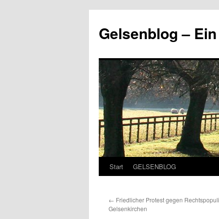
Zum
Inhalt
Gelsenblog – E
springen
Start
GELSENBLOG
←
Friedlicher Protest gegen Rechtspopuli
Gelsenkirchen