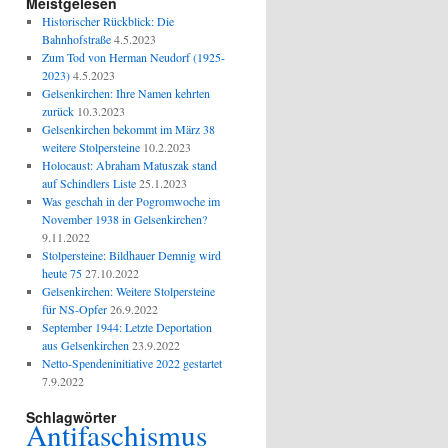
Meistgelesen
Historischer Rückblick: Die
Bahnhofstraße
4.5.2023
Zum Tod von Herman Neudorf (1925-
2023)
4.5.2023
Gelsenkirchen: Ihre Namen kehrten
zurück
10.3.2023
Gelsenkirchen bekommt im März 38
weitere Stolpersteine
10.2.2023
Holocaust: Abraham Matuszak stand
auf Schindlers Liste
25.1.2023
Was geschah in der Pogromwoche im
November 1938 in Gelsenkirchen?
9.11.2022
Stolpersteine: Bildhauer Demnig wird
heute 75
27.10.2022
Gelsenkirchen: Weitere Stolpersteine
für NS-Opfer
26.9.2022
September 1944: Letzte Deportation
aus Gelsenkirchen
23.9.2022
Netto-Spendeninitiative 2022 gestartet
7.9.2022
Schlagwörter
Antifaschismus