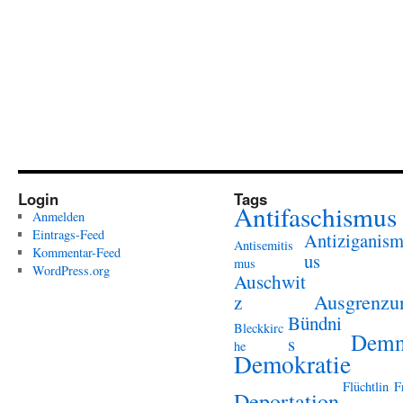
Login
Tags
Antifaschismus
Anmelden
Eintrags-Feed
Antiziganis
Antisemitis
Kommentar-Feed
us
mus
WordPress.org
Auschwit
Ausgrenzu
z
Bündni
Bleckkirc
Demn
s
he
Demokratie
Flüchtlin
F
Deportation