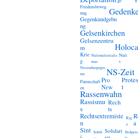
ge
n
Friedensbeweg
Gedenk
ung
Gegenkundgebu
ng
Gelsenkirchen
Gelsenzentru
Holoca
m
Krie
Nazi
Nationalsozialis
g
s
mus
Novemberpogro
NS-Zeit
me
Prote
Pro
Patenschaft
t
Nrw
en
Rassenwahn
Rassismu
Rech
s
ts
Rechtsextremiste
R
Rig
n
a
a
Sint
Solidari
Sobib
Stolper
i
tät