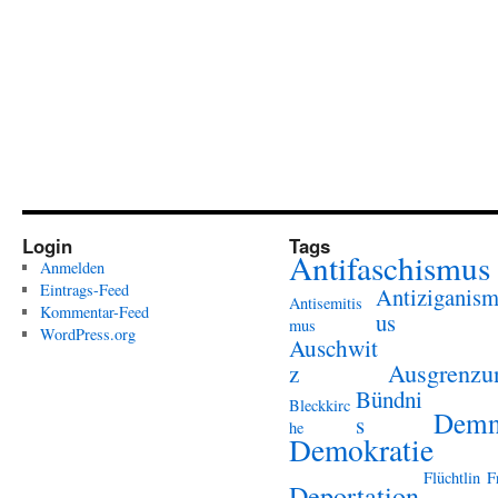
Login
Tags
Antifaschismus
Anmelden
Eintrags-Feed
Antiziganis
Antisemitis
Kommentar-Feed
us
mus
WordPress.org
Auschwit
Ausgrenzu
z
Bündni
Bleckkirc
Demn
s
he
Demokratie
Flüchtlin
F
Deportation