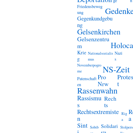
ge
n
Friedensbeweg
Gedenk
ung
Gegenkundgebu
ng
Gelsenkirchen
Gelsenzentru
Holoca
m
Krie
Nazi
Nationalsozialis
g
s
mus
Novemberpogro
NS-Zeit
me
Prote
Pro
Patenschaft
t
Nrw
en
Rassenwahn
Rassismu
Rech
s
ts
Rechtsextremiste
R
Rig
n
a
a
Sint
Solidari
Sobib
Stolper
i
tät