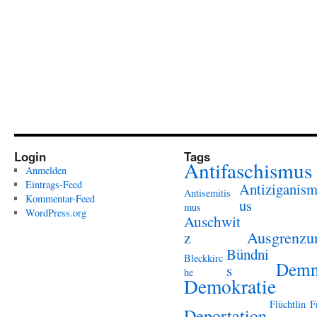
Login
Tags
Antifaschismus
Anmelden
Eintrags-Feed
Antiziganis
Antisemitis
Kommentar-Feed
us
mus
WordPress.org
Auschwit
Ausgrenzu
z
Bündni
Bleckkirc
Demn
s
he
Demokratie
Flüchtlin
F
Deportation