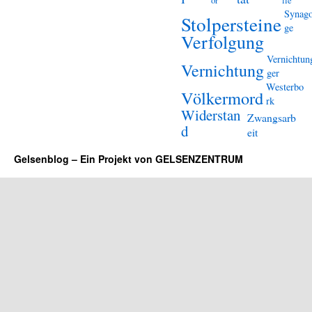
or
lle
Synag
Stolpersteine
ge
Verfolgung
Vernichtun
Vernichtung
ger
Westerbo
Völkermord
rk
Widerstan
Zwangsarb
d
eit
Gelsenblog – Ein Projekt von GELSENZENTRUM