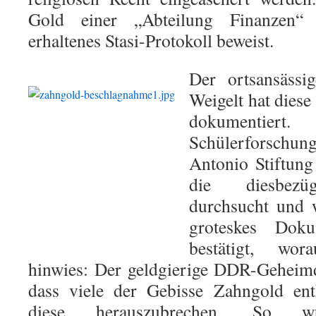
Gold einer „Abteilung Finanzen“
erhaltenes Stasi-Protokoll beweist.
Der ortsansässi
Weigelt hat diese
dokumenti
Schülerforschun
Antonio Stiftung
die diesbezüg
durchsucht und 
groteskes Dok
bestätigt, wor
hinwies: Der geldgierige DDR-Geheimdie
dass viele der Gebisse Zahngold ent
diese herauszubrechen. So 