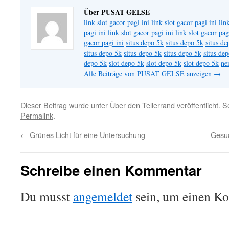
Über PUSAT GELSE
link slot gacor pagi ini
link slot gacor pagi ini
lin
pagi ini
link slot gacor pagi ini
link slot gacor pag
gacor pagi ini
situs depo 5k
situs depo 5k
situs de
situs depo 5k
situs depo 5k
situs depo 5k
situs de
depo 5k
slot depo 5k
slot depo 5k
slot depo 5k
ne
Alle Beiträge von PUSAT GELSE anzeigen
→
Dieser Beitrag wurde unter
Über den Tellerrand
veröffentlicht. 
Permalink
.
←
Grünes Licht für eine Untersuchung
Gesuc
Schreibe einen Kommentar
Du musst
angemeldet
sein, um einen K