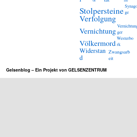
or
lle
Synag
Stolpersteine
ge
Verfolgung
Vernichtun
Vernichtung
ger
Westerbo
Völkermord
rk
Widerstan
Zwangsarb
d
eit
Gelsenblog – Ein Projekt von GELSENZENTRUM