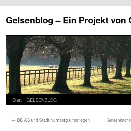
Zum
Inhalt
Gelsenblog – Ein Projekt v
springen
Start
GELSENBLOG
←
DB AG und Stadt Nürnberg unterliegen
Gelsenkirche