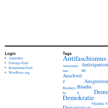
Login
Tags
Antifaschismus
Anmelden
Eintrags-Feed
Antiziganis
Antisemitis
Kommentar-Feed
us
mus
WordPress.org
Auschwit
Ausgrenzu
z
Bündni
Bleckkirc
Demn
s
he
Demokratie
Flüchtlin
F
Deportation