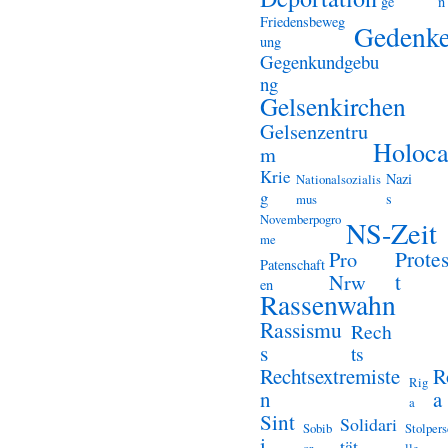
ge
n
Friedensbeweg
Gedenk
ung
Gegenkundgebu
ng
Gelsenkirchen
Gelsenzentru
Holoca
m
Krie
Nazi
Nationalsozialis
g
s
mus
Novemberpogro
NS-Zeit
me
Prote
Pro
Patenschaft
t
Nrw
en
Rassenwahn
Rassismu
Rech
s
ts
Rechtsextremiste
R
Rig
n
a
a
Sint
Solidari
Sobib
Stolper
i
tät