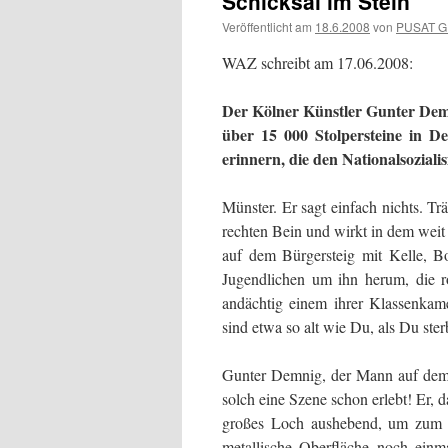
Schicksal im Stein
Veröffentlicht am
18.6.2008
von
PUSAT 
WAZ schreibt am 17.06.2008:
Der Kölner Künstler Gunter Demn
über 15 000 Stolpersteine in D
erinnern, die den Nationalsoziali
Münster. Er sagt einfach nichts. Tr
rechten Bein und wirkt in dem wei
auf dem Bürgersteig mit Kelle, B
Jugendlichen um ihn herum, die r
andächtig einem ihrer Klassenkame
sind etwa so alt wie Du, als Du ster
Gunter Demnig, der Mann auf dem B
solch eine Szene schon erlebt! Er,
großes Loch aushebend, um zum Sc
metallische Oberfläche noch ein