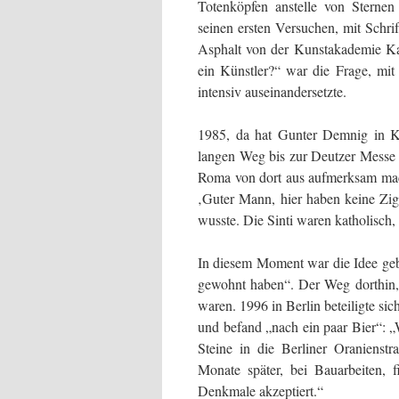
Totenköpfen anstelle von Sterne
seinen ersten Versuchen, mit Schri
Asphalt von der Kunstakademie Ka
ein Künstler?“ war die Frage, mit
intensiv auseinandersetzte.
1985, da hat Gunter Demnig in Köl
langen Weg bis zur Deutzer Messe m
Roma von dort aus aufmerksam macht
‚Guter Mann, hier haben keine Zig
wusste. Die Sinti waren katholisch, 
In diesem Moment war die Idee geb
gewohnt haben“. Der Weg dorthin, e
waren. 1996 in Berlin beteiligte s
und befand „nach ein paar Bier“: „
Steine in die Berliner Oranienst
Monate später, bei Bauarbeiten, 
Denkmale akzeptiert.“