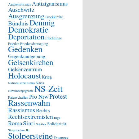
Antiziganismus
Antisemitismus
Auschwitz
Ausgrenzung
Bleckkirche
Demnig
Bündnis
Demokratie
Deportation
Flüchtlinge
Frieden
Friedensbewegung
Gedenken
Gegenkundgebung
Gelsenkirchen
Gelsenzentrum
Holocaust
Krieg
Nazis
Nationalsozialismus
NS-Zeit
Novemberpogrome
Protest
Pro Nrw
Patenschaften
Rassenwahn
Rassismus
Rechts
Rechtsextremisten
Riga
Sinti
Roma
Solidarität
Sobibor
Stolperschwelle
Stolpersteine
Synagoge