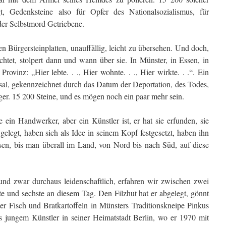
gt, Gedenksteine also für Opfer des Nationalsozialismus, für
der Selbstmord Getriebene.
n Bürgersteinplatten, unauffällig, leicht zu übersehen. Und doch,
htet, stolpert dann und wann über sie. In Münster, in Essen, in
ovinz: „Hier lebte. . ., Hier wohnte. . ., Hier wirkte. . .“. Ein
sal, gekennzeichnet durch das Datum der Deportation, des Todes,
ger. 15 200 Steine, und es mögen noch ein paar mehr sein.
ein Handwerker, aber ein Künstler ist, er hat sie erfunden, sie
elegt, haben sich als Idee in seinem Kopf festgesetzt, haben ihn
ssen, bis man überall im Land, von Nord bis nach Süd, auf diese
nd zwar durchaus leidenschaftlich, erfahren wir zwischen zwei
fte und sechste an diesem Tag. Den Filzhut hat er abgelegt, gönnt
ler Fisch und Bratkartoffeln in Münsters Traditionskneipe Pinkus
ls jungem Künstler in seiner Heimatstadt Berlin, wo er 1970 mit