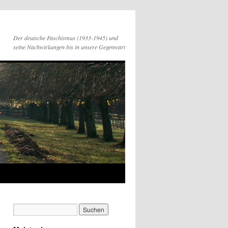
Der deutsche Faschismus (1933-1945) und
seine Nachwirkungen bis in unsere Gegenwart