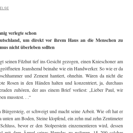
GELSE
ig verlegte schon
eutschland, um direkt vor ihrem Haus an die Menschen zu
smus nicht überleben sollten
ägt seinen Filzhut tief ins Gesicht gezogen, einen Knieschoner am
t geöffneten Jeanshemd beinahe wie ein Handwerker. So wie er da
oschhammer und Zement hantiert, ohnehin. Wären da nicht die
ote Rosen in den Händen halten und konzentriert, ja, durchaus
raden zuhören, der aus einem Brief vorliest: „Lieber Paul, wir
ben musstest. . .“
ürgersteig, er schweigt und macht seine Arbeit. Wie oft hat er
 da unten am Boden, Steine klopfend, ein zehn mal zehn Zentimeter
hluss, bevor er den Stolperstein einzementieren wird, dessen
mal mit dem Ärmel seines Hemdes zu polieren. 15 200 solcher