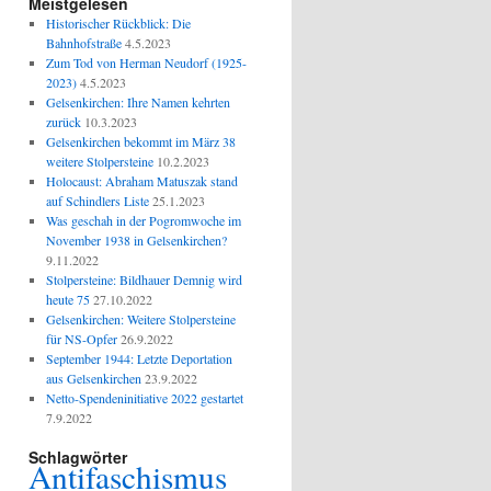
Meistgelesen
Historischer Rückblick: Die
Bahnhofstraße
4.5.2023
Zum Tod von Herman Neudorf (1925-
2023)
4.5.2023
Gelsenkirchen: Ihre Namen kehrten
zurück
10.3.2023
Gelsenkirchen bekommt im März 38
weitere Stolpersteine
10.2.2023
Holocaust: Abraham Matuszak stand
auf Schindlers Liste
25.1.2023
Was geschah in der Pogromwoche im
November 1938 in Gelsenkirchen?
9.11.2022
Stolpersteine: Bildhauer Demnig wird
heute 75
27.10.2022
Gelsenkirchen: Weitere Stolpersteine
für NS-Opfer
26.9.2022
September 1944: Letzte Deportation
aus Gelsenkirchen
23.9.2022
Netto-Spendeninitiative 2022 gestartet
7.9.2022
Schlagwörter
Antifaschismus