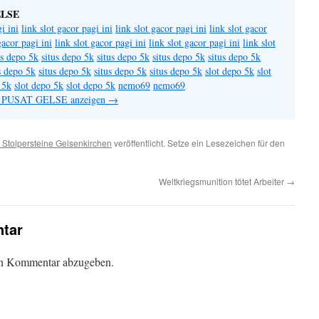
ELSE
i ini
link slot gacor pagi ini
link slot gacor pagi ini
link slot gacor
gacor pagi ini
link slot gacor pagi ini
link slot gacor pagi ini
link slot
us depo 5k
situs depo 5k
situs depo 5k
situs depo 5k
situs depo 5k
s depo 5k
situs depo 5k
situs depo 5k
situs depo 5k
slot depo 5k
slot
 5k
slot depo 5k
slot depo 5k
nemo69
nemo69
on PUSAT GELSE anzeigen
→
 Stolpersteine Gelsenkirchen
veröffentlicht. Setze ein Lesezeichen für den
Weltkriegsmunition tötet Arbeiter
→
tar
en Kommentar abzugeben.