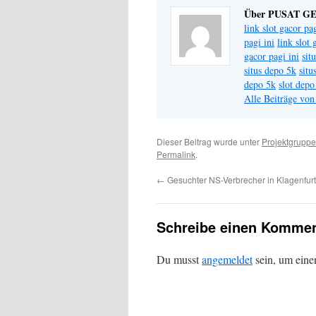
Über PUSAT G
link slot gacor pag
pagi ini
link slot 
gacor pagi ini
sit
situs depo 5k
situ
depo 5k
slot depo
Alle Beiträge v
Dieser Beitrag wurde unter
Projektgruppe
Permalink
.
←
Gesuchter NS-Verbrecher in Klagenfurt
Schreibe einen Kommen
Du musst
angemeldet
sein, um ein