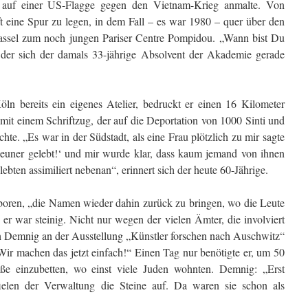
n auf einer US-Flagge gegen den Vietnam-Krieg anmalte. Von
ft eine Spur zu legen, in dem Fall – es war 1980 – quer über den
ssel zum noch jungen Pariser Centre Pompidou. „Wann bist Du
 der sich der damals 33-jährige Absolvent der Akademie gerade
n bereits ein eigenes Atelier, bedruckt er einen 16 Kilometer
it einem Schriftzug, der auf die Deportation von 1000 Sinti und
e. „Es war in der Südstadt, als eine Frau plötzlich zu mir sagte
euner gelebt!‘ und mir wurde klar, dass kaum jemand von ihnen
lebten assimiliert nebenan“, erinnert sich der heute 60-Jährige.
oren, „die Namen wieder dahin zurück zu bringen, wo die Leute
r war steinig. Nicht nur wegen der vielen Ämter, die involviert
ich Demnig an der Ausstellung „Künstler forschen nach Auschwitz“
Wir machen das jetzt einfach!“ Einen Tag nur benötigte er, um 50
raße einzubetten, wo einst viele Juden wohnten. Demnig: „Erst
fielen der Verwaltung die Steine auf. Da waren sie schon als