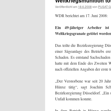
Weltkriegsmunition töt
Veröffentlicht am
18.6.2008
von
PUSAT 
WDR berichtet am 17. Juni 2008:
Ein 49-jähriger Arbeiter is
Weltkriegsgranate getötet worden
Das teilte die Bezirksregierung Dü
einer Sägeanlage des Betriebs er
Schaden. Es entstand Sachschaden
hatte mit dem Ende des Zweiten W
nach offiziellen Angaben der erste t
„Der Verstorbene war seit 20 Jahr
Hünxe tätig“, sagt Joachim Sch
Bezirksregierung Düsseldorf. „Ein s
Unfall kommen konnte.
In dem Betrieb in Hünxe werden