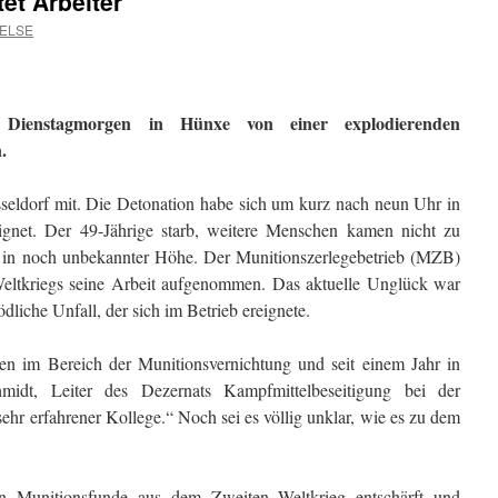
et Arbeiter
GELSE
t Dienstagmorgen in Hünxe von einer explodierenden
.
sseldorf mit. Die Detonation habe sich um kurz nach neun Uhr in
eignet. Der 49-Jährige starb, weitere Menschen kamen nicht zu
 in noch unbekannter Höhe. Der Munitionszerlegebetrieb (MZB)
eltkriegs seine Arbeit aufgenommen. Das aktuelle Unglück war
ödliche Unfall, der sich im Betrieb ereignete.
en im Bereich der Munitionsvernichtung und seit einem Jahr in
midt, Leiter des Dezernats Kampfmittelbeseitigung bei der
ehr erfahrener Kollege.“ Noch sei es völlig unklar, wie es zu dem
 Munitionsfunde aus dem Zweiten Weltkrieg entschärft und