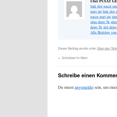
Über PUSAT G
link slot gacor pag
pagi ini
link slot 
gacor pagi ini
sit
situs depo 5k
situ
depo 5k
slot depo
Alle Beiträge v
Dieser Beitrag wurde unter
Über den Tell
←
Schicksal im Stein
Schreibe einen Kommen
Du musst
angemeldet
sein, um ein