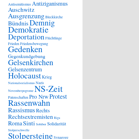
Antiziganismus
Antisemitismus
Auschwitz
Ausgrenzung
Bleckkirche
Demnig
Bündnis
Demokratie
Deportation
Flüchtlinge
Frieden
Friedensbewegung
Gedenken
Gegenkundgebung
Gelsenkirchen
Gelsenzentrum
Holocaust
Krieg
Nazis
Nationalsozialismus
NS-Zeit
Novemberpogrome
Protest
Pro Nrw
Patenschaften
Rassenwahn
Rassismus
Rechts
Rechtsextremisten
Riga
Sinti
Roma
Solidarität
Sobibor
Stolperschwelle
Stolpersteine
Synagoge