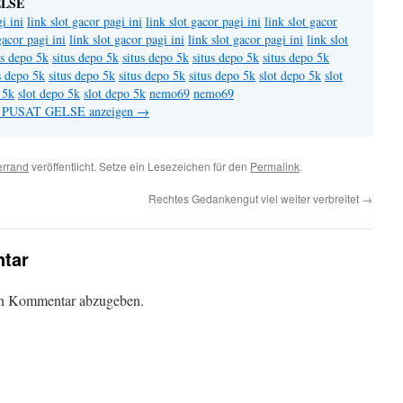
ELSE
i ini
link slot gacor pagi ini
link slot gacor pagi ini
link slot gacor
gacor pagi ini
link slot gacor pagi ini
link slot gacor pagi ini
link slot
us depo 5k
situs depo 5k
situs depo 5k
situs depo 5k
situs depo 5k
s depo 5k
situs depo 5k
situs depo 5k
situs depo 5k
slot depo 5k
slot
 5k
slot depo 5k
slot depo 5k
nemo69
nemo69
on PUSAT GELSE anzeigen
→
errand
veröffentlicht. Setze ein Lesezeichen für den
Permalink
.
Rechtes Gedankengut viel weiter verbreitet
→
tar
en Kommentar abzugeben.