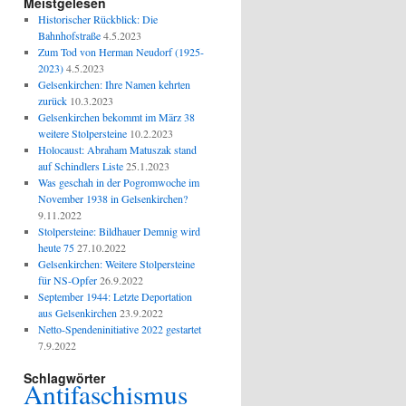
Meistgelesen
Historischer Rückblick: Die
Bahnhofstraße
4.5.2023
Zum Tod von Herman Neudorf (1925-
2023)
4.5.2023
Gelsenkirchen: Ihre Namen kehrten
zurück
10.3.2023
Gelsenkirchen bekommt im März 38
weitere Stolpersteine
10.2.2023
Holocaust: Abraham Matuszak stand
auf Schindlers Liste
25.1.2023
Was geschah in der Pogromwoche im
November 1938 in Gelsenkirchen?
9.11.2022
Stolpersteine: Bildhauer Demnig wird
heute 75
27.10.2022
Gelsenkirchen: Weitere Stolpersteine
für NS-Opfer
26.9.2022
September 1944: Letzte Deportation
aus Gelsenkirchen
23.9.2022
Netto-Spendeninitiative 2022 gestartet
7.9.2022
Schlagwörter
Antifaschismus