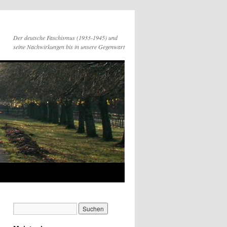
Der deutsche Faschismus (1933-1945) und
seine Nachwirkungen bis in unsere Gegenwart