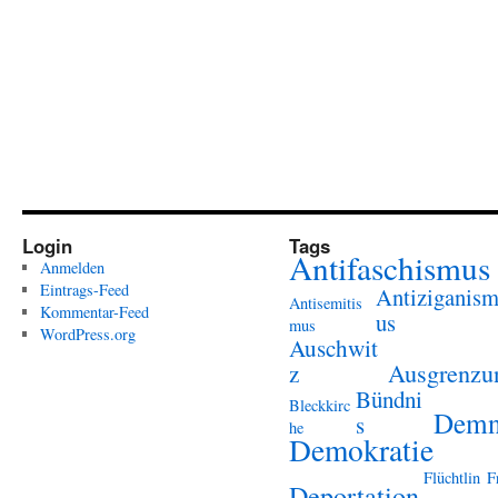
Login
Tags
Antifaschismus
Anmelden
Eintrags-Feed
Antiziganis
Antisemitis
Kommentar-Feed
us
mus
WordPress.org
Auschwit
Ausgrenzu
z
Bündni
Bleckkirc
Demn
s
he
Demokratie
Flüchtlin
F
Deportation