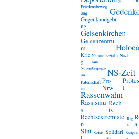
ge
n
Friedensbeweg
Gedenk
ung
Gegenkundgebu
ng
Gelsenkirchen
Gelsenzentru
Holoca
m
Krie
Nazi
Nationalsozialis
g
s
mus
Novemberpogro
NS-Zeit
me
Prote
Pro
Patenschaft
t
Nrw
en
Rassenwahn
Rassismu
Rech
s
ts
Rechtsextremiste
R
Rig
n
a
a
Sint
Solidari
Sobib
Stolper
i
tät