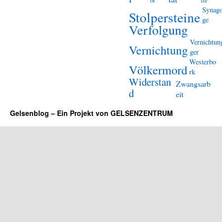
or
lle
Synag
Stolpersteine
ge
Verfolgung
Vernichtun
Vernichtung
ger
Westerbo
Völkermord
rk
Widerstan
Zwangsarb
d
eit
Gelsenblog – Ein Projekt von GELSENZENTRUM