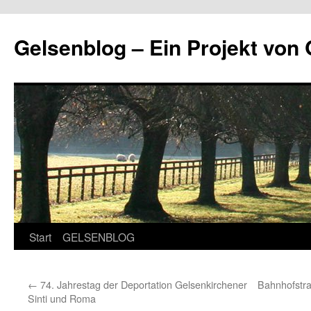
Zum
Inhalt
Gelsenblog – Ein Projekt v
springen
Start
GELSENBLOG
←
74. Jahrestag der Deportation Gelsenkirchener
Bahnhofstra
Sinti und Roma