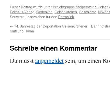
Dieser Beitrag wurde unter
Projektgruppe Stolpersteine Gelsen
Eckhaus-Verlag
,
Gedenken
,
Gelsenkirchen
,
Geschichte
,
NS-Zei
Setze ein Lesezeichen für den
Permalink
.
←
74. Jahrestag der Deportation Gelsenkirchener
Bahnhofstra
Sinti und Roma
Schreibe einen Kommentar
Du musst
angemeldet
sein, um einen K