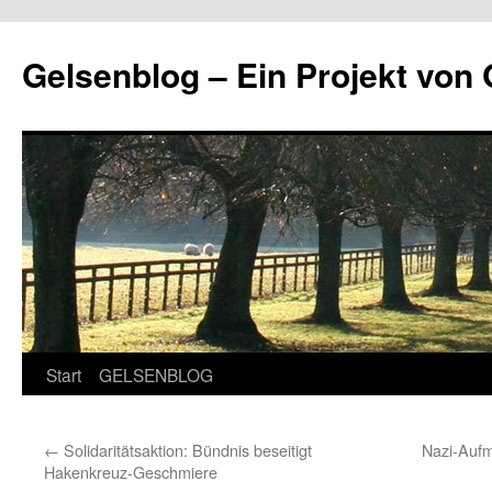
Zum
Inhalt
Gelsenblog – Ein Projekt v
springen
Start
GELSENBLOG
←
Solidaritätsaktion: Bündnis beseitigt
Nazi-Aufm
Hakenkreuz-Geschmiere