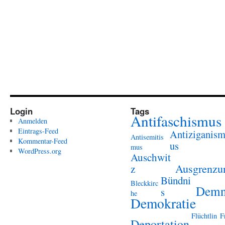
Login
Tags
Antifaschismus
Anmelden
Eintrags-Feed
Antiziganis
Antisemitis
Kommentar-Feed
us
mus
WordPress.org
Auschwit
Ausgrenzu
z
Bündni
Bleckkirc
Demn
s
he
Demokratie
Flüchtlin
F
Deportation