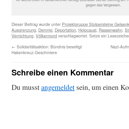
gegen das Vergessen.
Dieser Beitrag wurde unter
Projektgruppe Stolpersteine Gelsen
Ausgrenzung
,
Demnig
,
Deportation
,
Holocaust
,
Rassenwahn
,
St
Vernichtung
,
Völkermord
verschlagwortet. Setze ein Lesezeiche
←
Solidaritätsaktion: Bündnis beseitigt
Nazi-Aufm
Hakenkreuz-Geschmiere
Schreibe einen Kommentar
Du musst
angemeldet
sein, um einen K