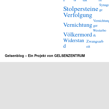
or
lle
Synag
Stolpersteine
ge
Verfolgung
Vernichtun
Vernichtung
ger
Westerbo
Völkermord
rk
Widerstan
Zwangsarb
d
eit
Gelsenblog – Ein Projekt von GELSENZENTRUM