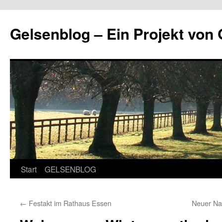
Zum
Inhalt
Gelsenblog – Ein Projekt v
springen
Start
GELSENBLOG
←
Festakt im Rathaus Essen
Neuer Na