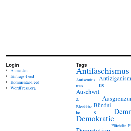
Login
Tags
Antifaschismus
Anmelden
Eintrags-Feed
Antiziganis
Antisemitis
Kommentar-Feed
us
mus
WordPress.org
Auschwit
Ausgrenzu
z
Bündni
Bleckkirc
Demn
s
he
Demokratie
Flüchtlin
F
Deportation