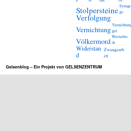
or
lle
Synag
Stolpersteine
ge
Verfolgung
Vernichtun
Vernichtung
ger
Westerbo
Völkermord
rk
Widerstan
Zwangsarb
d
eit
Gelsenblog – Ein Projekt von GELSENZENTRUM