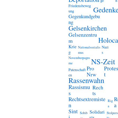
ge
n
Friedensbeweg
Gedenk
ung
Gegenkundgebu
ng
Gelsenkirchen
Gelsenzentru
Holoca
m
Krie
Nazi
Nationalsozialis
g
s
mus
Novemberpogro
NS-Zeit
me
Prote
Pro
Patenschaft
t
Nrw
en
Rassenwahn
Rassismu
Rech
s
ts
Rechtsextremiste
R
Rig
n
a
a
Sint
Solidari
Sobib
Stolper
i
tät