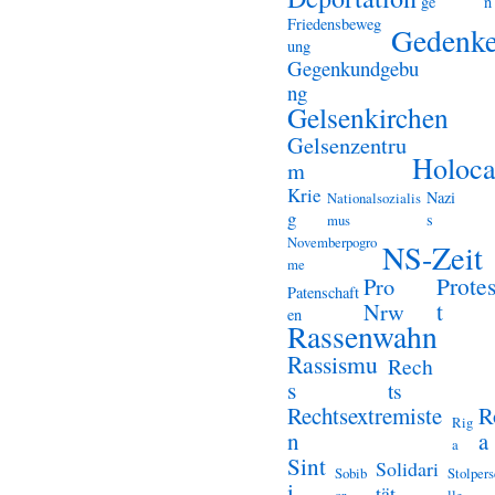
ge
n
Friedensbeweg
Gedenk
ung
Gegenkundgebu
ng
Gelsenkirchen
Gelsenzentru
Holoca
m
Krie
Nazi
Nationalsozialis
g
s
mus
Novemberpogro
NS-Zeit
me
Prote
Pro
Patenschaft
t
Nrw
en
Rassenwahn
Rassismu
Rech
s
ts
Rechtsextremiste
R
Rig
n
a
a
Sint
Solidari
Sobib
Stolper
i
tät