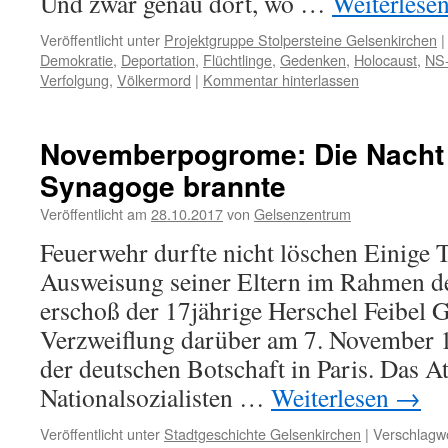
Und zwar genau dort, wo …
Weiterlese
Veröffentlicht unter
Projektgruppe Stolpersteine Gelsenkirchen
|
Demokratie
,
Deportation
,
Flüchtlinge
,
Gedenken
,
Holocaust
,
NS-
Verfolgung
,
Völkermord
|
Kommentar hinterlassen
Novemberpogrome: Die Nacht 
Synagoge brannte
Veröffentlicht am
28.10.2017
von
Gelsenzentrum
Feuerwehr durfte nicht löschen Einige 
Ausweisung seiner Eltern im Rahmen d
erschoß der 17jährige Herschel Feibel 
Verzweiflung darüber am 7. November 1
der deutschen Botschaft in Paris. Das A
Nationalsozialisten …
Weiterlesen
→
Veröffentlicht unter
Stadtgeschichte Gelsenkirchen
|
Verschlagwo