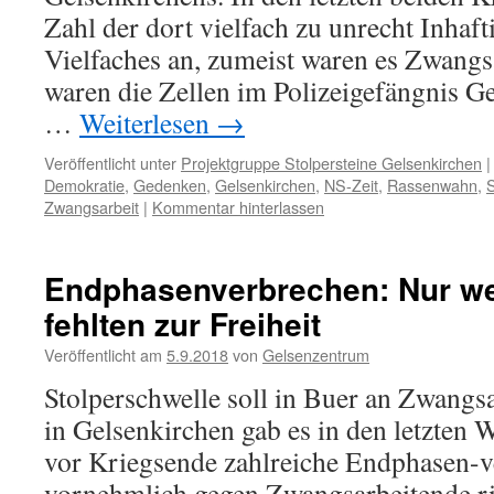
Zahl der dort vielfach zu unrecht Inhaft
Vielfaches an, zumeist waren es Zwangsa
waren die Zellen im Polizeigefängnis G
…
Weiterlesen
→
Veröffentlicht unter
Projektgruppe Stolpersteine Gelsenkirchen
|
Demokratie
,
Gedenken
,
Gelsenkirchen
,
NS-Zeit
,
Rassenwahn
,
S
Zwangsarbeit
|
Kommentar hinterlassen
Endphasenverbrechen: Nur w
fehlten zur Freiheit
Veröffentlicht am
5.9.2018
von
Gelsenzentrum
Stolperschwelle soll in Buer an Zwangs
in Gelsenkirchen gab es in den letzte
vor Kriegsende zahlreiche Endphasen-ve
vornehmlich gegen Zwangsarbeitende ri