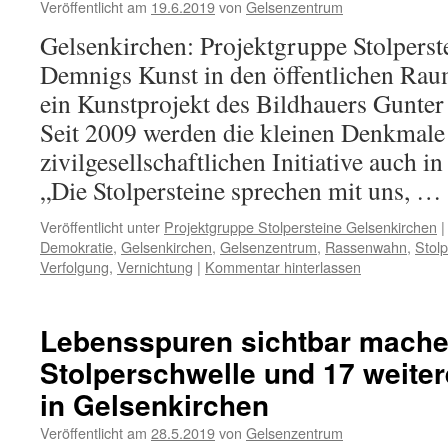
Veröffentlicht am
19.6.2019
von
Gelsenzentrum
Gelsenkirchen: Projektgruppe Stolperst
Demnigs Kunst in den öffentlichen Raum
ein Kunstprojekt des Bildhauers Gunte
Seit 2009 werden die kleinen Denkmale
zivilgesellschaftlichen Initiative auch i
„Die Stolpersteine sprechen mit uns, …
Veröffentlicht unter
Projektgruppe Stolpersteine Gelsenkirchen
|
Demokratie
,
Gelsenkirchen
,
Gelsenzentrum
,
Rassenwahn
,
Stol
Verfolgung
,
Vernichtung
|
Kommentar hinterlassen
Lebensspuren sichtbar mache
Stolperschwelle und 17 weiter
in Gelsenkirchen
Veröffentlicht am
28.5.2019
von
Gelsenzentrum