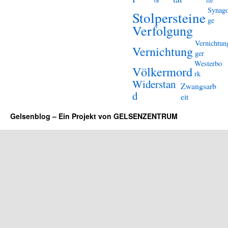
or
lle
Synag
Stolpersteine
ge
Verfolgung
Vernichtun
Vernichtung
ger
Westerbo
Völkermord
rk
Widerstan
Zwangsarb
d
eit
Gelsenblog – Ein Projekt von GELSENZENTRUM