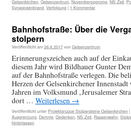
Gelsenkirchen
,
Gelsenzentrum
,
Novemberpogrome
,
NS-Zeit
,
Po
Synagogenbrand
,
Verfolgung
|
1 Kommentar
Bahnhofstraße: Über die Verg
stolpern
Veröffentlicht am
26.6.2017
von
Gelsenzentrum
Erinnerungszeichen auch auf der Einka
diesem Jahr wird Bildhauer Gunter Demn
auf der Bahnhofstraße verlegen. Die bel
Herzen der Gelsenkirchener Innenstadt
Jahren im Volksmund ‚Jerusalemer Straß
dort …
Weiterlesen
→
Veröffentlicht unter
Projektgruppe Stolpersteine Gelsenkirchen
|
Ausgrenzung
,
Demnig
,
Gedenken
,
NS-Zeit
,
Rassenwahn
,
Stolp
hinterlassen