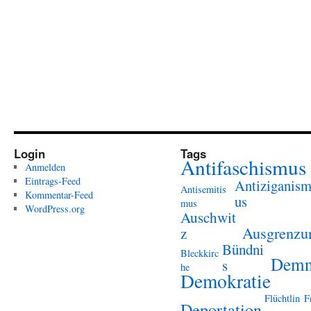
Login
Tags
Antifaschismus
Anmelden
Eintrags-Feed
Antiziganis
Antisemitis
Kommentar-Feed
us
mus
WordPress.org
Auschwit
Ausgrenzu
z
Bündni
Bleckkirc
Demn
s
he
Demokratie
Flüchtlin
F
Deportation