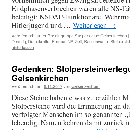
Endphasenverbrechen waren alle NS-Tä
beteiligt: NSDAP-Funktionäre, Wehrmac
Hitlerjugend und …
Weiterlesen
→
Veröffentlicht unter
Projektgruppe Stolpersteine Gelsenkirchen
|
Demnig
,
Demokratie
,
Europa
,
NS-Zeit
,
Rassenwahn
,
Stolperste
hinterlassen
Gedenken: Stolpersteinverleg
Gelsenkirchen
Veröffentlicht am
6.11.2017
von
Gelsenzentrum
Diese Steine haben etwas zu erzählen M
Stolpersteine wird die Erinnerung an d
verfolgter Menschen im so genannten „
lebendig. Namen kehren damit zurück in