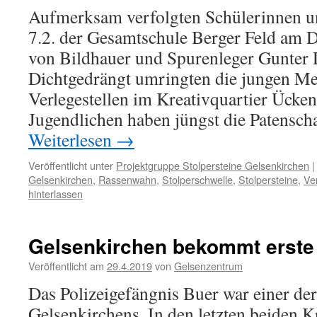
Aufmerksam verfolgten Schülerinnen u
7.2. der Gesamtschule Berger Feld am D
von Bildhauer und Spurenleger Gunter
Dichtgedrängt umringten die jungen Me
Verlegestellen im Kreativquartier Ücken
Jugendlichen haben jüngst die Patensch
Weiterlesen
→
Veröffentlicht unter
Projektgruppe Stolpersteine Gelsenkirchen
|
Gelsenkirchen
,
Rassenwahn
,
Stolperschwelle
,
Stolpersteine
,
Ve
hinterlassen
Gelsenkirchen bekommt erste
Veröffentlicht am
29.4.2019
von
Gelsenzentrum
Das Polizeigefängnis Buer war einer de
Gelsenkirchens. In den letzten beiden Kr